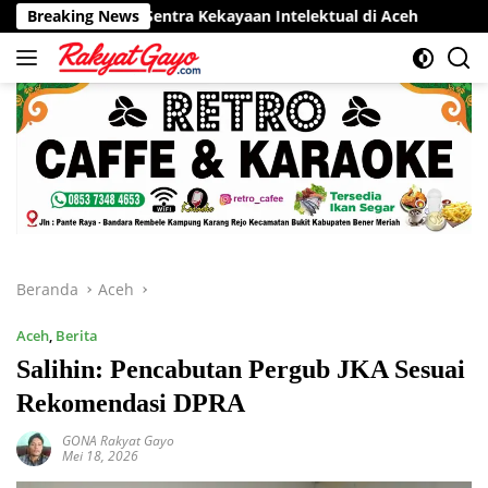
Langsung
por Sentra Kekayaan Intelektual di Aceh
Breaking News
RSUD Munyang Ku
ke
konten
Beranda
Aceh
Aceh
,
Berita
Salihin: Pencabutan Pergub JKA Sesuai
Rekomendasi DPRA
GONA Rakyat Gayo
Mei 18, 2026