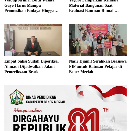
Wabup Armia: Duta Wisata
Tagore Sampaikan Kendala
Gayo Harus Mampu
Material Bangunan Saat
Promosikan Budaya Hingga
Evaluasi Bantuan Rumah
Tingkat Internasional
Rusak Bersama BNPB
Nasir Djamil Serahkan Beasiswa
Empat Saksi Sudah Diperiksa,
PIP untuk Ratusan Pelajar di
Ahmadi Dijadwalkan Jalani
Bener Meriah
Pemeriksaan Besok