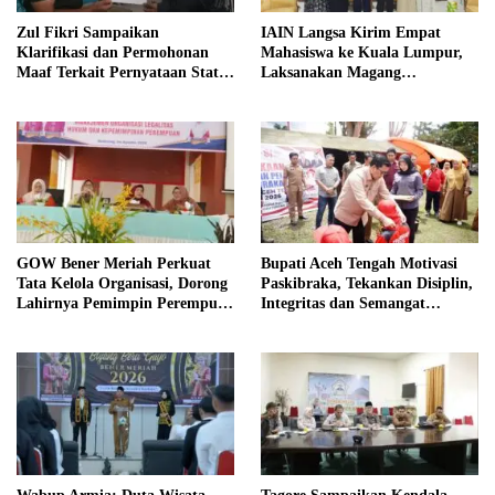
Zul Fikri Sampaikan
IAIN Langsa Kirim Empat
Klarifikasi dan Permohonan
Mahasiswa ke Kuala Lumpur,
Maaf Terkait Pernyataan Status
Laksanakan Magang
Tanah TK Pembina Pante Raya
Internasional
GOW Bener Meriah Perkuat
Bupati Aceh Tengah Motivasi
Tata Kelola Organisasi, Dorong
Paskibraka, Tekankan Disiplin,
Lahirnya Pemimpin Perempuan
Integritas dan Semangat
Berkualitas
Kebangsaan