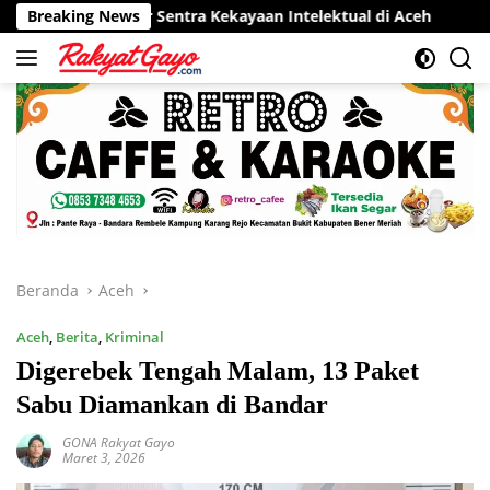
Langsung
elopor Sentra Kekayaan Intelektual di Aceh
Breaking News
RSUD Munyan
ke
konten
Beranda
Aceh
Aceh
,
Berita
,
Kriminal
Digerebek Tengah Malam, 13 Paket
Sabu Diamankan di Bandar
GONA Rakyat Gayo
Maret 3, 2026