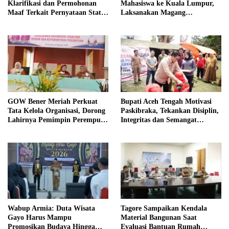
Klarifikasi dan Permohonan
Mahasiswa ke Kuala Lumpur,
Maaf Terkait Pernyataan Status
Laksanakan Magang
Tanah TK Pembina Pante Raya
Internasional
GOW Bener Meriah Perkuat
Bupati Aceh Tengah Motivasi
Tata Kelola Organisasi, Dorong
Paskibraka, Tekankan Disiplin,
Lahirnya Pemimpin Perempuan
Integritas dan Semangat
Berkualitas
Kebangsaan
Wabup Armia: Duta Wisata
Tagore Sampaikan Kendala
Gayo Harus Mampu
Material Bangunan Saat
Promosikan Budaya Hingga
Evaluasi Bantuan Rumah