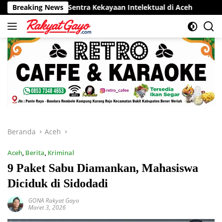
Langsung
or Sentra Kekayaan Intelektual di Aceh
Breaking News
RSUD Munyang Ku
ke
konten
Beranda
Aceh
Aceh
,
Berita
,
Kriminal
9 Paket Sabu Diamankan, Mahasiswa
Diciduk di Sidodadi
GONA Rakyat Gayo
Maret 3, 2026