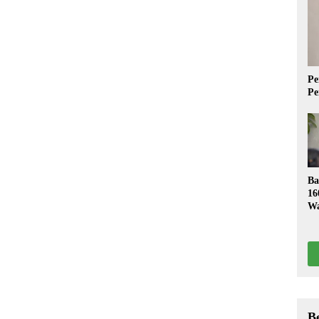
Pe
Pe
Ba
16
Wa
S
B