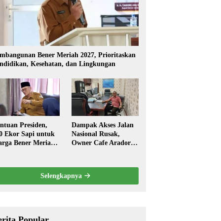
mbangunan Bener Meriah 2027, Prioritaskan
ndidikan, Kesehatan, dan Lingkungan
ntuan Presiden,
Dampak Akses Jalan
0 Ekor Sapi untuk
Nasional Rusak,
rga Bener Meriah
Owner Cafe Arador
ambut Ramadhan
Mengaku Omzed
Turun Drastis
Selengkapnya
erita Popular