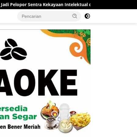
r Sentra Kekayaan Intelektual di Aceh
RSUD Munyang Kut