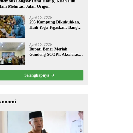
nembus Longsor Demi Hidup, Kisah Pilu
tani Melintasi Jalan Origon
April 15, 2026
295 Kampung Dikukuhkan,
Haili Yoga Tegaskan: Bangun
dari Kampung
April 15, 2026
Bupati Bener Meriah
Gandeng SCOPI, Akselerasi
Pemulihan Kopi Gayo
Pascabencana
Selengkapnya
konomi