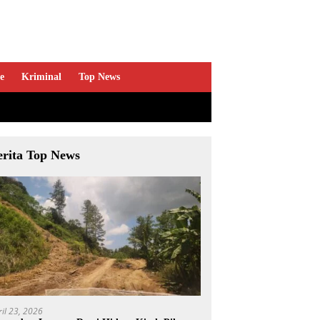
e
Kriminal
Top News
erita Top News
ril 23, 2026