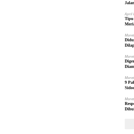
Jala
April
Tipu
Meri
Maret
Didu
Dila
Maret
Dige
Diam
Maret
9 Pa
Sido
Maret
Resp
Dibu