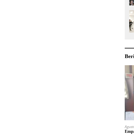
Ber
Agust
Empa