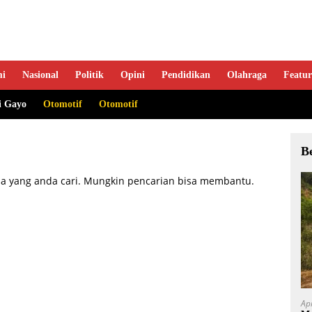
mi
Nasional
Politik
Opini
Pendidikan
Olahraga
Featur
i Gayo
Otomotif
Otomotif
B
a yang anda cari. Mungkin pencarian bisa membantu.
Ap