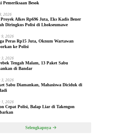
ni Pemeriksaan Besok
 8, 2026
 Proyek Alkes Rp696 Juta, Eks Kadis Bener
ah Diringkus Polisi di Lhokseumawe
 9, 2026
ga Peras Rp15 Juta, Oknum Wartawan
porkan ke Polisi
 3, 2026
rebek Tengah Malam, 13 Paket Sabu
ankan di Bandar
 3, 2026
ket Sabu Diamankan, Mahasiswa Diciduk di
dadi
 1, 2026
on Cepat Polisi, Balap Liar di Takengon
barkan
Selengkapnya