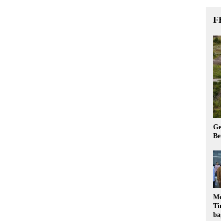
F
Ge
Be
Me
Ti
ba