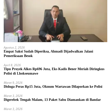
Agustus 2, 2026
Empat Saksi Sudah Diperiksa, Ahmadi Dijadwalkan Jalani
Pemeriksaan Besok
April 8, 2026
Tipu Proyek Alkes Rp696 Juta, Eks Kadis Bener Meriah Diringkus
Polisi di Lhokseumawe
Maret 9, 2026
Diduga Peras Rp15 Juta, Oknum Wartawan Dilaporkan ke Polisi
Maret 3, 2026
Digerebek Tengah Malam, 13 Paket Sabu Diamankan di Bandar
Maret 3, 2026