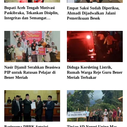
Bupati Aceh Tengah Motivasi
Empat Saksi Sudah Diperiksa,
Paskibraka, Tekankan Disiplin,
Ahmadi Dijadwalkan Jalani
Integritas dan Semangat
Pemeriksaan Besok
Kebangsaan
Nasir Djamil Serahkan Beasiswa
Diduga Korsleting Listrik,
PIP untuk Ratusan Pelajar di
Rumah Warga Reje Guru Bener
Bener Meriah
Meriah Terbakar
Paripurna DPRK Setujui
Tinjau SD Negeri Uning Mas,