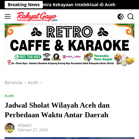
Langsung
entra Kekayaan Intelektual di Aceh
Breaking News
RSUD Munyang Kute R
ke
konten
Beranda
Aceh
Aceh
Jadwal Sholat Wilayah Aceh dan
Perbedaan Waktu Antar Daerah
REDAKSI
Februari 27, 2026