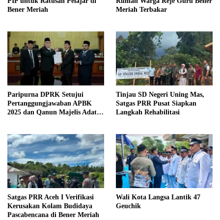
PIP untuk Ratusan Pelajar di
Rumah Warga Reje Guru Bener
Bener Meriah
Meriah Terbakar
Paripurna DPRK Setujui
Tinjau SD Negeri Uning Mas,
Pertanggungjawaban APBK
Satgas PRR Pusat Siapkan
2025 dan Qanun Majelis Adat
Langkah Rehabilitasi
Gayo
Satgas PRR Aceh I Verifikasi
Wali Kota Langsa Lantik 47
Kerusakan Kolam Budidaya
Geuchik
Pascabencana di Bener Meriah