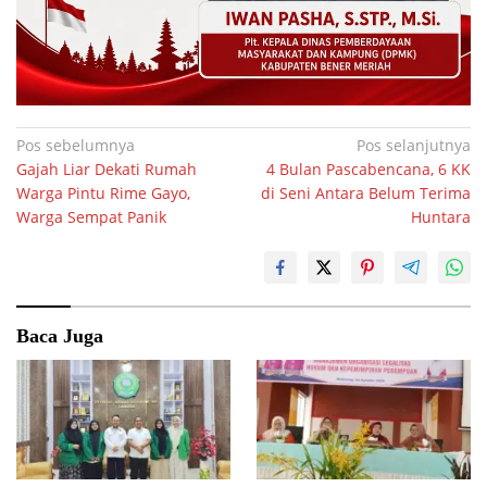
Navigasi
Pos sebelumnya
Pos selanjutnya
Gajah Liar Dekati Rumah
4 Bulan Pascabencana, 6 KK
pos
Warga Pintu Rime Gayo,
di Seni Antara Belum Terima
Warga Sempat Panik
Huntara
Baca Juga