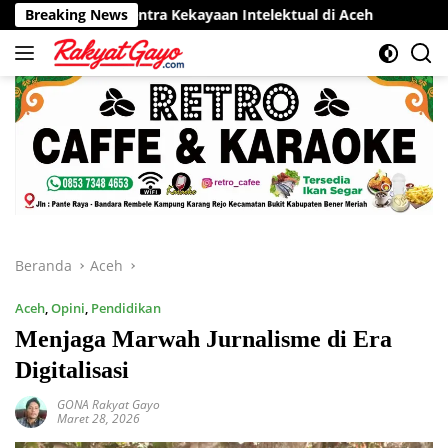
Langsung
por Sentra Kekayaan Intelektual di Aceh
Breaking News
RSUD Munyang K
ke
konten
Beranda
Aceh
Aceh
,
Opini
,
Pendidikan
Menjaga Marwah Jurnalisme di Era
Digitalisasi
GONA Rakyat Gayo
Maret 28, 2026