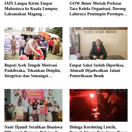
IAIN Langsa Kirim Empat
GOW Bener Meriah Perkuat
Mahasiswa ke Kuala Lumpur,
Tata Kelola Organisasi, Dorong
Laksanakan Magang
Lahirnya Pemimpin Perempuan
Internasional
Berkualitas
Bupati Aceh Tengah Motivasi
Empat Saksi Sudah Diperiksa,
Paskibraka, Tekankan Disiplin,
Ahmadi Dijadwalkan Jalani
Integritas dan Semangat
Pemeriksaan Besok
Kebangsaan
Nasir Djamil Serahkan Beasiswa
Diduga Korsleting Listrik,