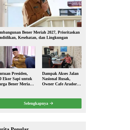
mbangunan Bener Meriah 2027, Prioritaskan
ndidikan, Kesehatan, dan Lingkungan
ntuan Presiden,
Dampak Akses Jalan
0 Ekor Sapi untuk
Nasional Rusak,
rga Bener Meriah
Owner Cafe Arador
ambut Ramadhan
Mengaku Omzed
Turun Drastis
Selengkapnya
erita Popular