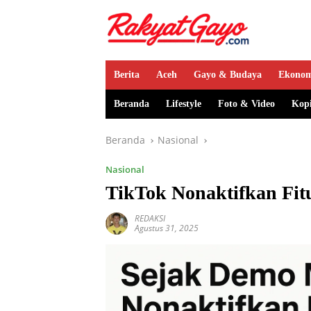
Berita
Aceh
Gayo & Budaya
Ekono
Beranda
Lifestyle
Foto & Video
Kop
Beranda
Nasional
Nasional
TikTok Nonaktifkan Fit
REDAKSI
Agustus 31, 2025