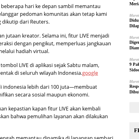
Meri
a beberapa hari ke depan sambil memantau
elanggar pedoman komunitas akan tetap kami
Maret
Didu
dikutip dari Reuters.
Dila
 jutaan kreator. Selama ini, fitur LIVE menjadi
Maret
teraksi dengan pengikut, memperluas jangkauan
Dige
Diam
lalui hadiah virtual.
Maret
mbol LIVE di aplikasi sejak Sabtu malam,
9 Pa
Sido
tak di seluruh wilayah Indonesia.
google
Maret
di indonesia lebih dari 100 juta—membuat
Resp
Dibu
ifikan secara sosial maupun ekonomi.
an kepastian kapan fitur LIVE akan kembali
skan bahwa pemulihan layanan akan dilakukan
F
ga tengah memantau dinamika di lapangan sembari