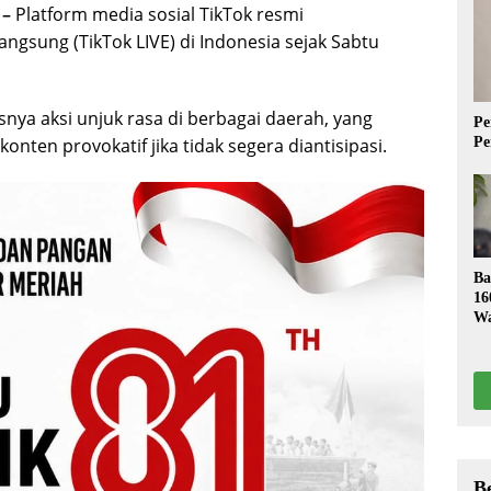
 –
Platform media sosial TikTok resmi
angsung (TikTok LIVE) di Indonesia sejak Sabtu
ya aksi unjuk rasa di berbagai daerah, yang
Pe
nten provokatif jika tidak segera diantisipasi.
Pe
Ba
16
Wa
S
B