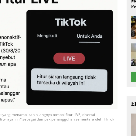
Me
Pe
E
 yang menampilkan hilangnya tombol fitur LIVE, disertai
 di wilayah ini” sebagai dampak penangguhan sementara oleh TikTok