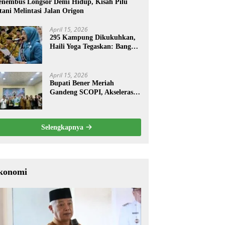
nembus Longsor Demi Hidup, Kisah Pilu
tani Melintasi Jalan Origon
April 15, 2026
295 Kampung Dikukuhkan,
Haili Yoga Tegaskan: Bangun
dari Kampung
April 15, 2026
Bupati Bener Meriah
Gandeng SCOPI, Akselerasi
Pemulihan Kopi Gayo
Pascabencana
Selengkapnya
konomi