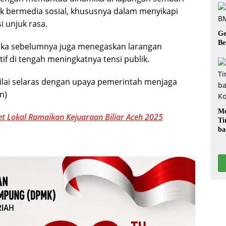
k bermedia sosial, khususnya dalam menyikapi
 unjuk rasa.
Ge
Be
ika sebelumnya juga menegaskan larangan
f di tengah meningkatnya tensi publik.
nilai selaras dengan upaya pemerintah menjaga
n)
Me
et Lokal Ramaikan Kejuaraan Biliar Aceh 2025
Ti
ba
G