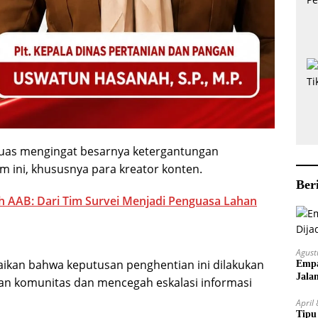
 luas mengingat besarnya ketergantungan
m ini, khususnya para kreator konten.
Ber
ah AAB: Dari Tim Survei Menjadi Penguasa Lahan
Agust
aikan bahwa keputusan penghentian ini dilakukan
Empa
Jala
an komunitas dan mencegah eskalasi informasi
April
Tipu