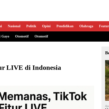
mi
Nasional
Politik
Opini
Pendidikan
Olahraga
Featur
i Gayo
Otomotif
Otomotif
B
ur LIVE di Indonesia
Ap