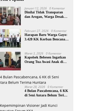
Januari 12, 2026
0 Komentar
Dinilai Tidak Transparan
dan Arogan, Warga Desak
Reje Wihni Durin Dicopot
Februari 27, 2026
0 Komentar
Harapan Baru Warga Gayo:
3.428 KK Korban Bencana
Aceh Tengah Terima Bantuan
Rp27,4 Miliar
Maret 3, 2026
0 Komentar
Kapolsek Bebesen Ingatkan
Orang Tua Awasi Anak di
Ramadan
Maret 28, 2026
0 Komentar
4 Bulan Pascabencana, 6 KK
di Seni Antara Belum Terima
Huntara