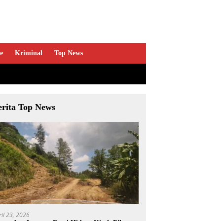
e
Kriminal
Top News
erita Top News
ril 23, 2026