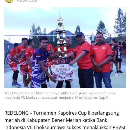
Mei 24, 2026
Wakil Bupati Bener Meriah menyerahkan trofi juara kepada tim Bank
Indonesia VC Lhokseumawe usai menjuarai Final Kapolres Cup II.
REDELONG – Turnamen Kapolres Cup II berlangsung
meriah di Kabupaten
Bener Meriah
ketika Bank
Indonesia VC Lhokseumawe sukses menaklukkan PBVSI