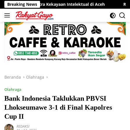
Langsung
ntra Kekayaan Intelektual di Aceh
Breaking News
RSUD Munyang Kute Re
ke
konten
Beranda
Olahraga
Olahraga
Bank Indonesia Taklukkan PBVSI
Lhokseumawe 3-1 di Final Kapolres
Cup II
REDAKSI