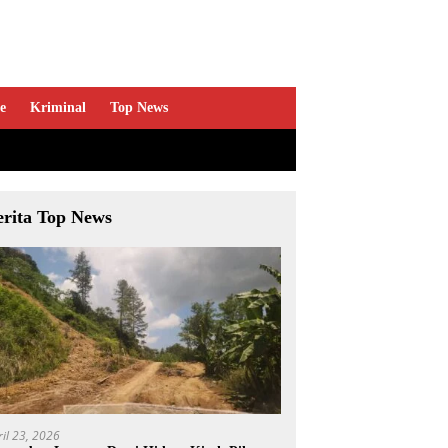
e
Kriminal
Top News
erita Top News
ril 23, 2026