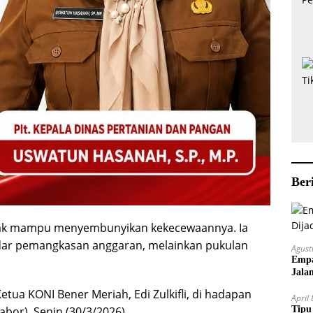
Ber
i, tak mampu menyembunyikan kekecewaannya. Ia
adar pemangkasan anggaran, melainkan pukulan
Agust
Empa
Jala
tua KONI Bener Meriah, Edi Zulkifli, di hadapan
April
bor), Senin (30/3/2026).
Tipu