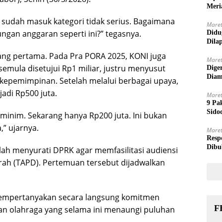
Meri
Ini sudah masuk kategori tidak serius. Bagaimana
Maret
ungan anggaran seperti ini?” tegasnya.
Didu
Dila
ang pertama. Pada Pra PORA 2025, KONI juga
Maret
emula disetujui Rp1 miliar, justru menyusut
Dige
Diam
 kepemimpinan. Setelah melalui berbagai upaya,
adi Rp500 juta.
Maret
9 Pa
Sido
t minim. Sekarang hanya Rp200 juta. Ini bukan
” ujarnya.
Maret
Resp
Dibu
elah menyurati DPRK agar memfasilitasi audiensi
ah (TAPD). Pertemuan tersebut dijadwalkan
mempertanyakan secara langsung komitmen
F
n olahraga yang selama ini menaungi puluhan