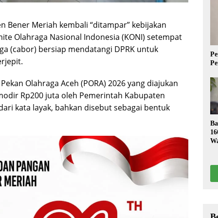
n Bener Meriah kembali “ditampar” kebijakan
omite Olahraga Nasional Indonesia (KONI) setempat
ga (cabor) bersiap mendatangi DPRK untuk
Pe
jepit.
Pe
Pekan Olahraga Aceh (PORA) 2026 yang diajukan
omodir Rp200 juta oleh Pemerintah Kabupaten
dari kata layak, bahkan disebut sebagai bentuk
Ba
16
Wa
S
B