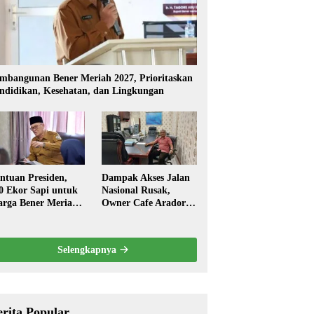
mbangunan Bener Meriah 2027, Prioritaskan
ndidikan, Kesehatan, dan Lingkungan
ntuan Presiden,
Dampak Akses Jalan
0 Ekor Sapi untuk
Nasional Rusak,
rga Bener Meriah
Owner Cafe Arador
ambut Ramadhan
Mengaku Omzed
Turun Drastis
Selengkapnya
erita Popular