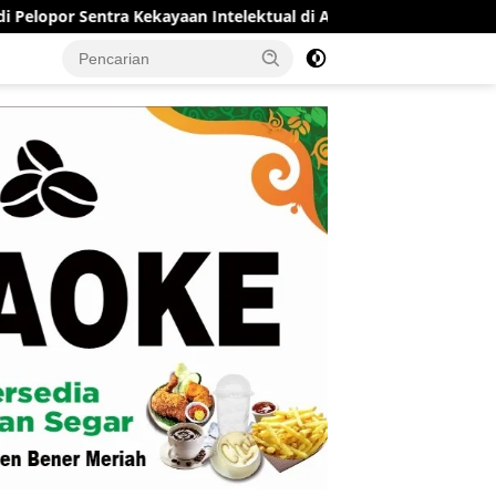
Kekayaan Intelektual di Aceh
RSUD Munyang Kute Redelon