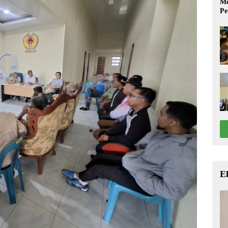
Me
Pe
E