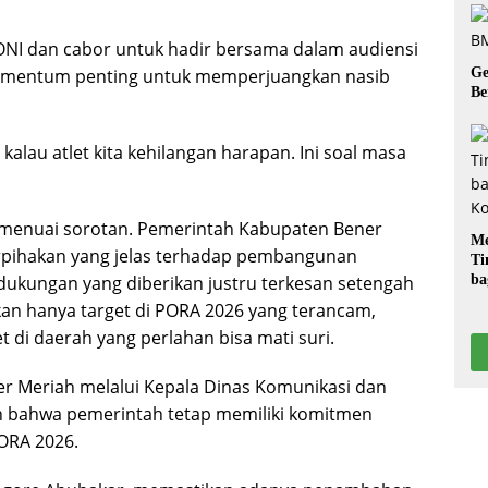
ONI dan cabor untuk hadir bersama dalam audiensi
 momentum penting untuk memperjuangkan nasib
Ge
Be
kalau atlet kita kehilangan harapan. Ini soal masa
 menuai sorotan. Pemerintah Kabupaten Bener
Me
erpihakan yang jelas terhadap pembangunan
Ti
 dukungan yang diberikan justru terkesan setengah
ba
G
 bukan hanya target di PORA 2026 yang terancam,
 di daerah yang perlahan bisa mati suri.
ner Meriah melalui Kepala Dinas Komunikasi dan
n bahwa pemerintah tetap memiliki komitmen
ORA 2026.