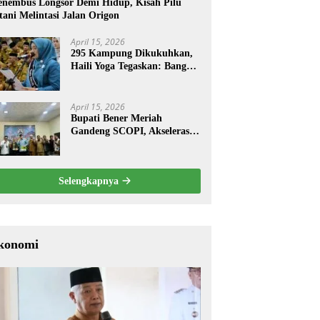
nembus Longsor Demi Hidup, Kisah Pilu
tani Melintasi Jalan Origon
April 15, 2026
295 Kampung Dikukuhkan,
Haili Yoga Tegaskan: Bangun
dari Kampung
April 15, 2026
Bupati Bener Meriah
Gandeng SCOPI, Akselerasi
Pemulihan Kopi Gayo
Pascabencana
Selengkapnya
konomi