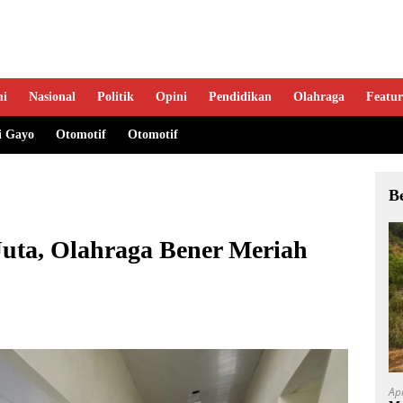
mi
Nasional
Politik
Opini
Pendidikan
Olahraga
Featur
i Gayo
Otomotif
Otomotif
B
Juta, Olahraga Bener Meriah
Ap