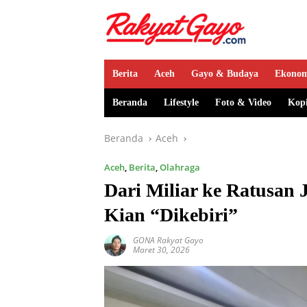
Berita
Aceh
Gayo & Budaya
Ekono
Beranda
Lifestyle
Foto & Video
Kop
Beranda
Aceh
Aceh
,
Berita
,
Olahraga
Dari Miliar ke Ratusan 
Kian “Dikebiri”
GONA Rakyat Gayo
Maret 30, 2026