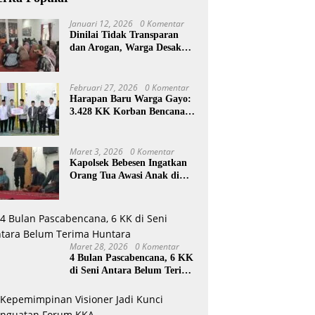
Januari 12, 2026
0 Komentar
Dinilai Tidak Transparan
dan Arogan, Warga Desak
Reje Wihni Durin Dicopot
Februari 27, 2026
0 Komentar
Harapan Baru Warga Gayo:
3.428 KK Korban Bencana
Aceh Tengah Terima Bantuan
Rp27,4 Miliar
Maret 3, 2026
0 Komentar
Kapolsek Bebesen Ingatkan
Orang Tua Awasi Anak di
Ramadan
Maret 28, 2026
0 Komentar
4 Bulan Pascabencana, 6 KK
di Seni Antara Belum Terima
Huntara