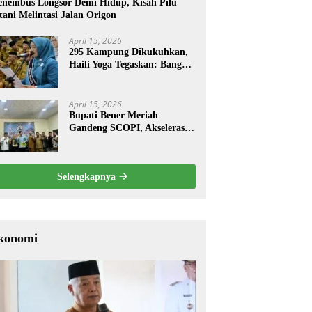
nembus Longsor Demi Hidup, Kisah Pilu
tani Melintasi Jalan Origon
April 15, 2026
295 Kampung Dikukuhkan,
Haili Yoga Tegaskan: Bangun
dari Kampung
April 15, 2026
Bupati Bener Meriah
Gandeng SCOPI, Akselerasi
Pemulihan Kopi Gayo
Pascabencana
Selengkapnya
konomi