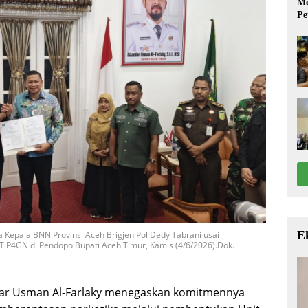
Me
Pe
E
 Kepala BNN Provinsi Aceh Brigjen Pol Dedy Tabrani usai
P4GN di Pendopo Bupati Aceh Timur, Kamis (4/6/2026).Dok.
ndar Usman Al-Farlaky menegaskan komitmennya