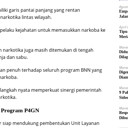
Agust
iki garis pantai panjang yang rentan
Empa
arkotika lintas wilayah.
Jala
April
an pelaku kejahatan untuk memasukkan narkoba ke
Tipu
Meri
Maret
 narkotika juga masih ditemukan di tengah
Didu
ja dan sabu.
Dila
Maret
gan penuh terhadap seluruh program BNN yang
Dige
narkoba.
Diam
Maret
i langkah nyata memperkuat sinergi pemerintah
9 Pa
kotika.
Sido
Maret
g Program P4GN
Resp
Dibu
r siap mendukung pembentukan Unit Layanan