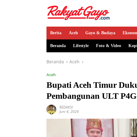
Berita
Aceh
Gayo & Budaya
Ekono
Beranda
Lifestyle
Foto & Video
Kop
Beranda
Aceh
Aceh
Bupati Aceh Timur Duk
Pembangunan ULT P4
REDAKSI
Juni 4, 2026