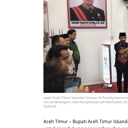
upati Aceh Timur Iskandar Usman Al-Farlaky bersama
menandatangani nota kesepakatan pembentukan ULT 
Syahrial
Aceh Timur – Bupati Aceh Timur Iska