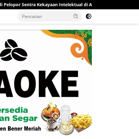
 Kekayaan Intelektual di Aceh
RSUD Munyang Kute Redelo