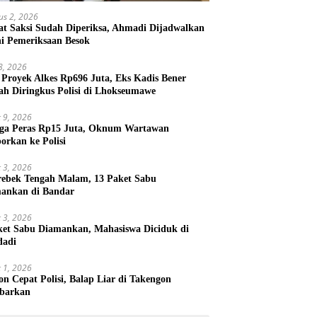
us 2, 2026
t Saksi Sudah Diperiksa, Ahmadi Dijadwalkan
ni Pemeriksaan Besok
 8, 2026
 Proyek Alkes Rp696 Juta, Eks Kadis Bener
ah Diringkus Polisi di Lhokseumawe
 9, 2026
ga Peras Rp15 Juta, Oknum Wartawan
porkan ke Polisi
 3, 2026
rebek Tengah Malam, 13 Paket Sabu
ankan di Bandar
 3, 2026
ket Sabu Diamankan, Mahasiswa Diciduk di
dadi
 1, 2026
on Cepat Polisi, Balap Liar di Takengon
barkan