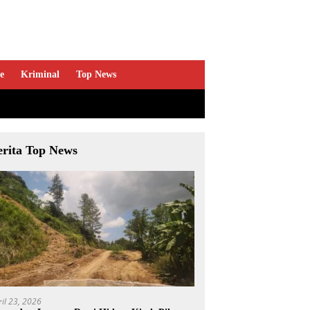
e
Kriminal
Top News
erita Top News
ril 23, 2026