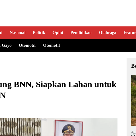
mi
Nasional
Politik
Opini
Pendidikan
Olahraga
Featur
i Gayo
Otomotif
Otomotif
B
ung BNN, Siapkan Lahan untuk
GN
Ap