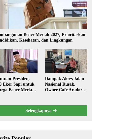
mbangunan Bener Meriah 2027, Prioritaskan
ndidikan, Kesehatan, dan Lingkungan
ntuan Presiden,
Dampak Akses Jalan
0 Ekor Sapi untuk
Nasional Rusak,
rga Bener Meriah
Owner Cafe Arador
ambut Ramadhan
Mengaku Omzed
Turun Drastis
Selengkapnya
erita Popular