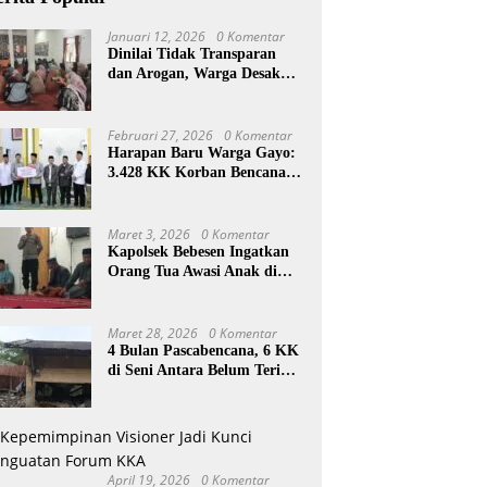
Januari 12, 2026
0 Komentar
Dinilai Tidak Transparan
dan Arogan, Warga Desak
Reje Wihni Durin Dicopot
Februari 27, 2026
0 Komentar
Harapan Baru Warga Gayo:
3.428 KK Korban Bencana
Aceh Tengah Terima Bantuan
Rp27,4 Miliar
Maret 3, 2026
0 Komentar
Kapolsek Bebesen Ingatkan
Orang Tua Awasi Anak di
Ramadan
Maret 28, 2026
0 Komentar
4 Bulan Pascabencana, 6 KK
di Seni Antara Belum Terima
Huntara
April 19, 2026
0 Komentar