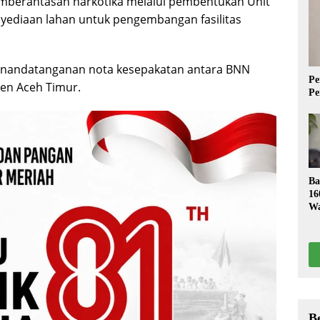
berantasan narkotika melalui pembentukan Unit
yediaan lahan untuk pengembangan fasilitas
penandatanganan nota kesepakatan antara BNN
Pe
en Aceh Timur.
Pe
Ba
16
Wa
S
B