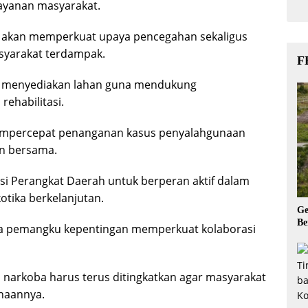
ayanan masyarakat.
t akan memperkuat upaya pencegahan sekaligus
asyarakat terdampak.
F
 menyediakan lahan guna mendukung
ehabilitasi.
 mempercepat penanganan kasus penyalahgunaan
an bersama.
si Perangkat Daerah untuk berperan aktif dalam
ika berkelanjutan.
Ge
Be
a pemangku kepentingan memperkuat kolaborasi
narkoba harus terus ditingkatkan agar masyarakat
naannya.