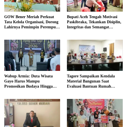
GOW Bener Meriah Perkuat
Bupati Aceh Tengah Motivasi
Tata Kelola Organisasi, Dorong
Paskibraka, Tekankan Disiplin,
Lahirnya Pemimpin Perempuan
Integritas dan Semangat
Berkualitas
Kebangsaan
Wabup Armia: Duta Wisata
Tagore Sampaikan Kendala
Gayo Harus Mampu
Material Bangunan Saat
Promosikan Budaya Hingga
Evaluasi Bantuan Rumah
Tingkat Internasional
Rusak Bersama BNPB