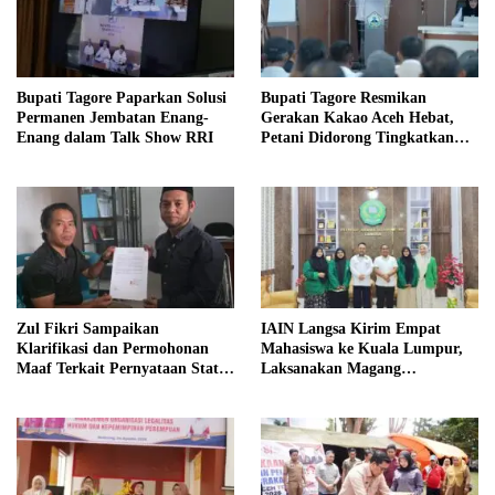
Bupati Tagore Paparkan Solusi
Bupati Tagore Resmikan
Permanen Jembatan Enang-
Gerakan Kakao Aceh Hebat,
Enang dalam Talk Show RRI
Petani Didorong Tingkatkan
Produksi
Zul Fikri Sampaikan
IAIN Langsa Kirim Empat
Klarifikasi dan Permohonan
Mahasiswa ke Kuala Lumpur,
Maaf Terkait Pernyataan Status
Laksanakan Magang
Tanah TK Pembina Pante Raya
Internasional