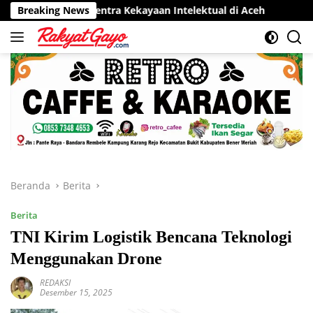
Langsung
or Sentra Kekayaan Intelektual di Aceh
Breaking News
RSUD Munyang Kut
ke
konten
Beranda
Berita
Berita
TNI Kirim Logistik Bencana Teknologi
Menggunakan Drone
REDAKSI
Desember 15, 2025