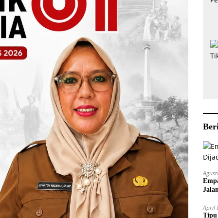
Ber
Agust
Empa
Jala
April
Tipu