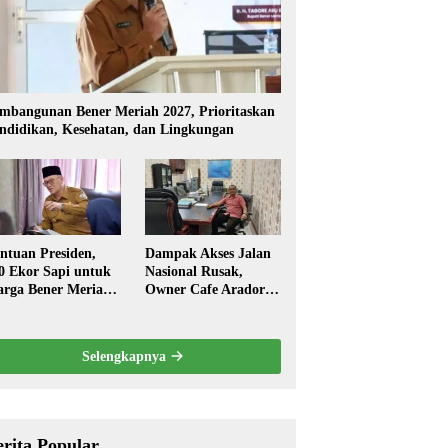
mbangunan Bener Meriah 2027, Prioritaskan
ndidikan, Kesehatan, dan Lingkungan
ntuan Presiden,
Dampak Akses Jalan
0 Ekor Sapi untuk
Nasional Rusak,
rga Bener Meriah
Owner Cafe Arador
ambut Ramadhan
Mengaku Omzed
Turun Drastis
Selengkapnya
erita Popular