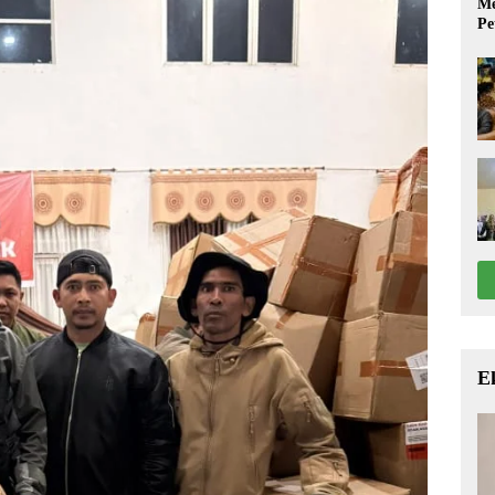
Me
Pe
E