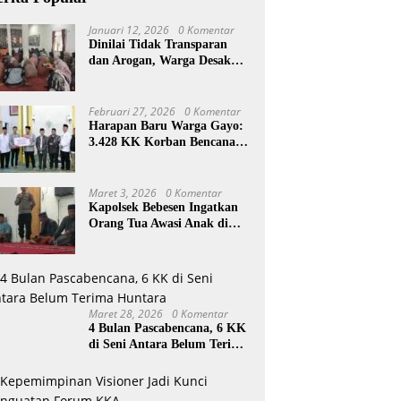
Januari 12, 2026
0 Komentar
Dinilai Tidak Transparan
dan Arogan, Warga Desak
Reje Wihni Durin Dicopot
Februari 27, 2026
0 Komentar
Harapan Baru Warga Gayo:
3.428 KK Korban Bencana
Aceh Tengah Terima Bantuan
Rp27,4 Miliar
Maret 3, 2026
0 Komentar
Kapolsek Bebesen Ingatkan
Orang Tua Awasi Anak di
Ramadan
Maret 28, 2026
0 Komentar
4 Bulan Pascabencana, 6 KK
di Seni Antara Belum Terima
Huntara