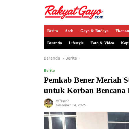
Berita
Aceh
Gayo & Budaya
Ekono
Beranda
Lifestyle
Foto & Video
Kop
Beranda
Berita
Berita
Pemkab Bener Meriah Su
untuk Korban Bencana 
REDAKSI
Desember 14, 2025