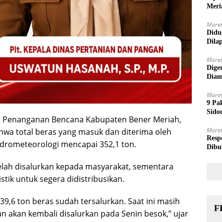
Meri
Maret
Didu
Dila
Maret
Dige
Diam
Maret
9 Pa
Sido
ko Penanganan Bencana Kabupaten Bener Meriah,
Maret
hwa total beras yang masuk dan diterima oleh
Resp
drometeorologi mencapai 352,1 ton.
Dibu
telah disalurkan kepada masyarakat, sementara
stik untuk segera didistribusikan.
39,6 ton beras sudah tersalurkan. Saat ini masih
F
dan akan kembali disalurkan pada Senin besok,” ujar