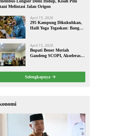
nembus Longsor Demi Hidup, Kisah Pilu
tani Melintasi Jalan Origon
April 15, 2026
295 Kampung Dikukuhkan,
Haili Yoga Tegaskan: Bangun
dari Kampung
April 15, 2026
Bupati Bener Meriah
Gandeng SCOPI, Akselerasi
Pemulihan Kopi Gayo
Pascabencana
Selengkapnya
konomi