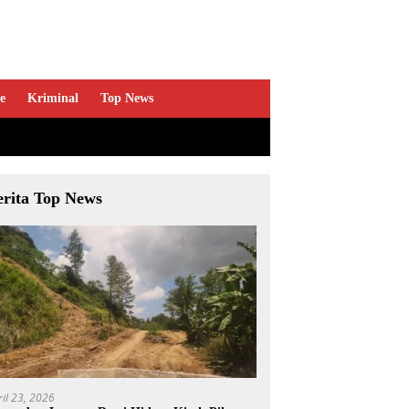
e
Kriminal
Top News
erita Top News
ril 23, 2026