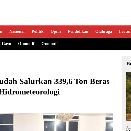
mi
Nasional
Politik
Opini
Pendidikan
Olahraga
Featur
i Gayo
Otomotif
Otomotif
B
dah Salurkan 339,6 Ton Beras
Hidrometeorologi
Ap