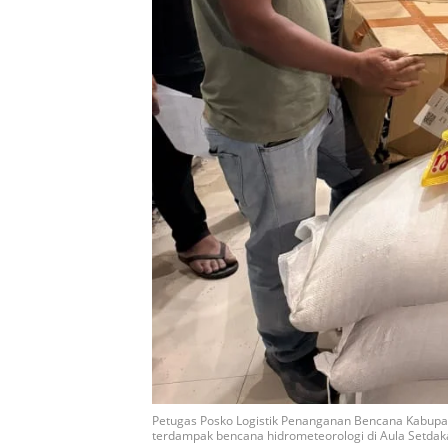
Petugas Posko Logistik Penanganan Bencana Kabup
terdampak bencana hidrometeorologi di Aula Setdak