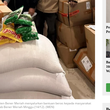
Pe
Pe
Ba
16
Wa
S
aten Bener Meriah menyalurkan bantuan beras kepada masyarakat
ab Bener Meriah Minggu (14/12). (WEN)
B