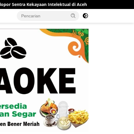
an Intelektual di Aceh
RSUD Munyang Kute Redelong Mas