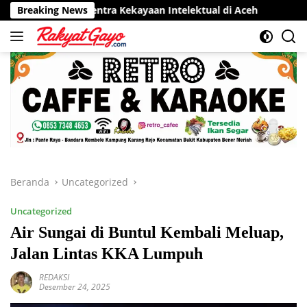
Langsung
 Sentra Kekayaan Intelektual di Aceh
Breaking News
RSUD Munyang Kute
ke
konten
Beranda
Uncategorized
Uncategorized
Air Sungai di Buntul Kembali Meluap,
Jalan Lintas KKA Lumpuh
REDAKSI
Desember 24, 2025