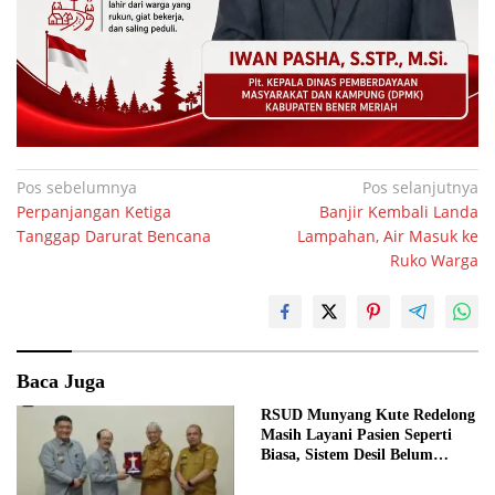
Navigasi
Pos sebelumnya
Pos selanjutnya
Perpanjangan Ketiga
Banjir Kembali Landa
pos
Tanggap Darurat Bencana
Lampahan, Air Masuk ke
Ruko Warga
Baca Juga
RSUD Munyang Kute Redelong
Masih Layani Pasien Seperti
Biasa, Sistem Desil Belum
Diterapkan