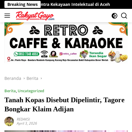
Langsung
 Sentra Kekayaan Intelektual di Aceh
Breaking News
RSUD Munyang Kute
ke
konten
Beranda
Berita
Berita
,
Uncategorized
Tanah Kopas Disebut Dipelintir, Tagore
Bongkar Klaim Adijan
REDAKSI
April 3, 2026