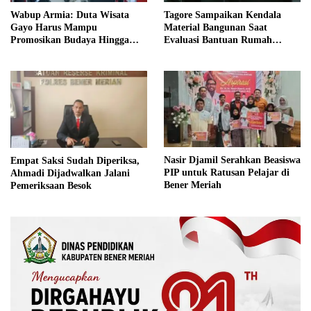
Wabup Armia: Duta Wisata
Tagore Sampaikan Kendala
Gayo Harus Mampu
Material Bangunan Saat
Promosikan Budaya Hingga
Evaluasi Bantuan Rumah
Tingkat Internasional
Rusak Bersama BNPB
Nasir Djamil Serahkan Beasiswa
Empat Saksi Sudah Diperiksa,
PIP untuk Ratusan Pelajar di
Ahmadi Dijadwalkan Jalani
Bener Meriah
Pemeriksaan Besok