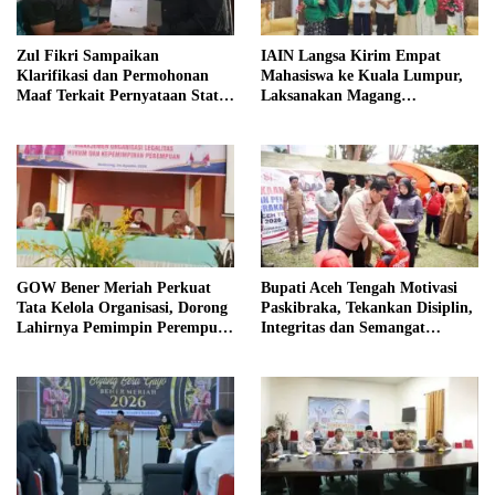
Zul Fikri Sampaikan
IAIN Langsa Kirim Empat
Klarifikasi dan Permohonan
Mahasiswa ke Kuala Lumpur,
Maaf Terkait Pernyataan Status
Laksanakan Magang
Tanah TK Pembina Pante Raya
Internasional
GOW Bener Meriah Perkuat
Bupati Aceh Tengah Motivasi
Tata Kelola Organisasi, Dorong
Paskibraka, Tekankan Disiplin,
Lahirnya Pemimpin Perempuan
Integritas dan Semangat
Berkualitas
Kebangsaan