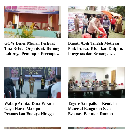
GOW Bener Meriah Perkuat
Bupati Aceh Tengah Motivasi
Tata Kelola Organisasi, Dorong
Paskibraka, Tekankan Disiplin,
Lahirnya Pemimpin Perempuan
Integritas dan Semangat
Berkualitas
Kebangsaan
Wabup Armia: Duta Wisata
Tagore Sampaikan Kendala
Gayo Harus Mampu
Material Bangunan Saat
Promosikan Budaya Hingga
Evaluasi Bantuan Rumah
Tingkat Internasional
Rusak Bersama BNPB