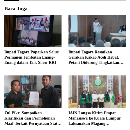
Baca Juga
Bupati Tagore Paparkan Solusi
Bupati Tagore Resmikan
Permanen Jembatan Enang-
Gerakan Kakao Aceh Hebat,
Enang dalam Talk Show RRI
Petani Didorong Tingkatkan
Produksi
Zul Fikri Sampaikan
IAIN Langsa Kirim Empat
Klarifikasi dan Permohonan
Mahasiswa ke Kuala Lumpur,
Maaf Terkait Pernyataan Status
Laksanakan Magang
Tanah TK Pembina Pante Raya
Internasional