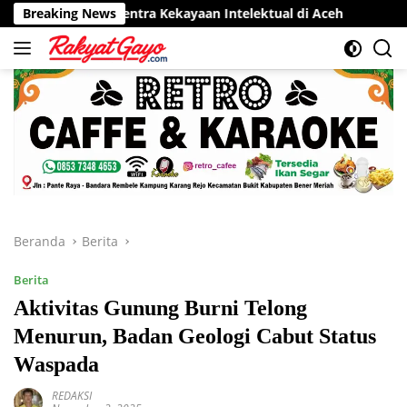
Langsung
r Sentra Kekayaan Intelektual di Aceh
Breaking News
RSUD Munyang Kut
ke
konten
Beranda
Berita
Berita
Aktivitas Gunung Burni Telong
Menurun, Badan Geologi Cabut Status
Waspada
REDAKSI