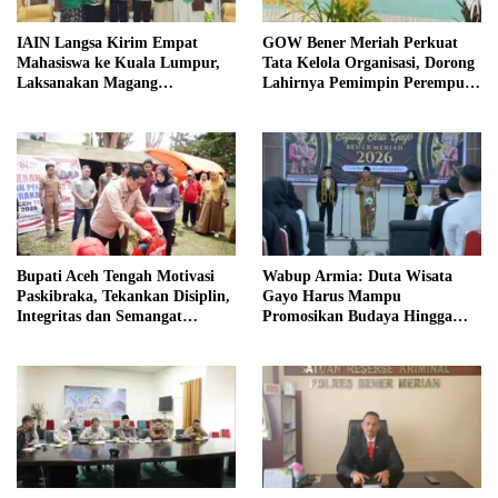
IAIN Langsa Kirim Empat
GOW Bener Meriah Perkuat
Mahasiswa ke Kuala Lumpur,
Tata Kelola Organisasi, Dorong
Laksanakan Magang
Lahirnya Pemimpin Perempuan
Internasional
Berkualitas
Bupati Aceh Tengah Motivasi
Wabup Armia: Duta Wisata
Paskibraka, Tekankan Disiplin,
Gayo Harus Mampu
Integritas dan Semangat
Promosikan Budaya Hingga
Kebangsaan
Tingkat Internasional