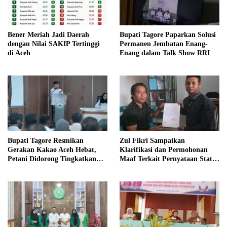
Bener Meriah Jadi Daerah
Bupati Tagore Paparkan Solusi
dengan Nilai SAKIP Tertinggi
Permanen Jembatan Enang-
di Aceh
Enang dalam Talk Show RRI
Bupati Tagore Resmikan
Zul Fikri Sampaikan
Gerakan Kakao Aceh Hebat,
Klarifikasi dan Permohonan
Petani Didorong Tingkatkan
Maaf Terkait Pernyataan Status
Produksi
Tanah TK Pembina Pante Raya