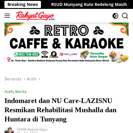
Langsung
Breaking News
RSUD Munyang Kute Redelong Masih Layani Pasien Seper
ke
konten
Beranda
Aceh
Aceh
,
Berita
Indomaret dan NU Care-LAZISNU
Resmikan Rehabilitasi Mushalla dan
Huntara di Tunyang
GONA Rakyat Gayo