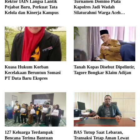
Rektor IAIN Langsa Lantik
Turnamen Domino Piala
Pejabat Baru, Perkuat Tata
Kapolres Jadi Wadah
Kelola dan Kinerja Kampus
Silaturahmi Warga Aceh
Tengah–Bener Meriah
Kuasa Hukum Korban
Tanah Kopas Disebut Dipelintir,
Kecelakaan Beruntun Somasi
Tagore Bongkar Klaim Adijan
PT Duta Baru Ekspres
127 Keluarga Terdampak
BAS Tutup Saat Lebaran,
Bencana Terima Bantuan
Transaksi Tetap Aman Lewat