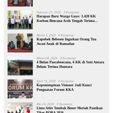
Februari 27, 2026
0 Komentar
Harapan Baru Warga Gayo: 3.428 KK
Korban Bencana Aceh Tengah Terima
Bantuan Rp27,4 Miliar
Maret 3, 2026
0 Komentar
Kapolsek Bebesen Ingatkan Orang Tua
Awasi Anak di Ramadan
Maret 28, 2026
0 Komentar
4 Bulan Pascabencana, 6 KK di Seni Antara
Belum Terima Huntara
April 19, 2026
0 Komentar
Kepemimpinan Visioner Jadi Kunci
Penguatan Forum KKA
Mei 24, 2026
0 Komentar
Lima Atlet Tembak Bener Meriah Pastikan
Tiket PORA 2026