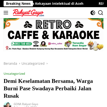
Langsung
tra Kekayaan Intelektual di Aceh
Breaking News
RSUD Munyang Kute Red
ke
konten
Beranda
Uncategorized
Uncategorized
Demi Keselamatan Bersama, Warga
Burni Pase Swadaya Perbaiki Jalan
Rusak
GONA Rakyat Gayo