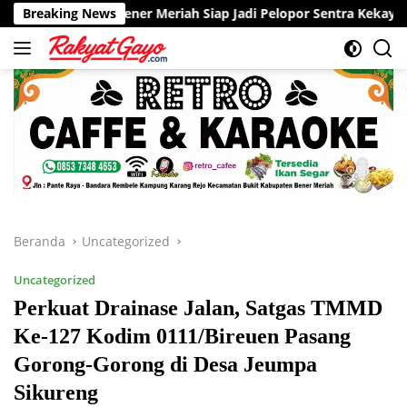
Langsung
Bener Meriah Siap Jadi Pelopor Sentra Kekayaan Intelektual di
Breaking News
ke
konten
Beranda
Uncategorized
Uncategorized
Perkuat Drainase Jalan, Satgas TMMD
Ke-127 Kodim 0111/Bireuen Pasang
Gorong-Gorong di Desa Jeumpa
Sikureng