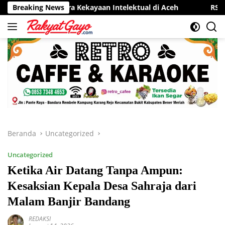
Langsung
entra Kekayaan Intelektual di Aceh
Breaking News
RSUD Munyang Kute R
ke
konten
Beranda
Uncategorized
Uncategorized
Ketika Air Datang Tanpa Ampun:
Kesaksian Kepala Desa Sahraja dari
Malam Banjir Bandang
REDAKSI