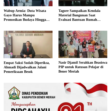
Wabup Armia: Duta Wisata
Tagore Sampaikan Kendala
Gayo Harus Mampu
Material Bangunan Saat
Promosikan Budaya Hingga
Evaluasi Bantuan Rumah
Tingkat Internasional
Rusak Bersama BNPB
Nasir Djamil Serahkan Beasiswa
Empat Saksi Sudah Diperiksa,
PIP untuk Ratusan Pelajar di
Ahmadi Dijadwalkan Jalani
Bener Meriah
Pemeriksaan Besok