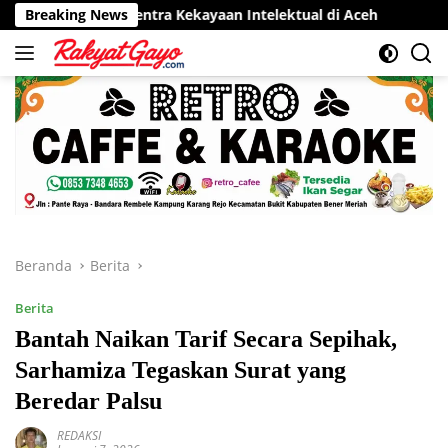
Langsung
Sentra Kekayaan Intelektual di Aceh
Breaking News
RSUD Munyang Kute 
ke
konten
Beranda
Berita
Berita
Bantah Naikan Tarif Secara Sepihak,
Sarhamiza Tegaskan Surat yang
Beredar Palsu
REDAKSI