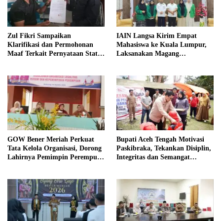
Zul Fikri Sampaikan
IAIN Langsa Kirim Empat
Klarifikasi dan Permohonan
Mahasiswa ke Kuala Lumpur,
Maaf Terkait Pernyataan Status
Laksanakan Magang
Tanah TK Pembina Pante Raya
Internasional
GOW Bener Meriah Perkuat
Bupati Aceh Tengah Motivasi
Tata Kelola Organisasi, Dorong
Paskibraka, Tekankan Disiplin,
Lahirnya Pemimpin Perempuan
Integritas dan Semangat
Berkualitas
Kebangsaan