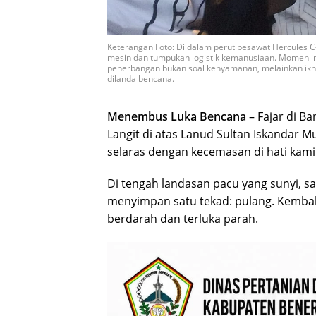
Keterangan Foto: Di dalam perut pesawat Hercules C
mesin dan tumpukan logistik kemanusiaan. Momen ini
penerbangan bukan soal kenyamanan, melainkan ikh
dilanda bencana.
Menembus Luka Bencana
– Fajar di Ba
Langit di atas Lanud Sultan Iskandar Mu
selaras dengan kecemasan di hati kami
Di tengah landasan pacu yang sunyi, s
menyimpan satu tekad: pulang. Kembal
berdarah dan terluka parah.