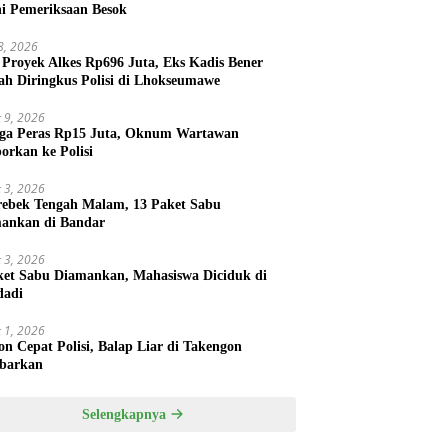
ni Pemeriksaan Besok
 8, 2026
 Proyek Alkes Rp696 Juta, Eks Kadis Bener
ah Diringkus Polisi di Lhokseumawe
 9, 2026
ga Peras Rp15 Juta, Oknum Wartawan
porkan ke Polisi
 3, 2026
rebek Tengah Malam, 13 Paket Sabu
ankan di Bandar
 3, 2026
ket Sabu Diamankan, Mahasiswa Diciduk di
dadi
 1, 2026
on Cepat Polisi, Balap Liar di Takengon
barkan
Selengkapnya