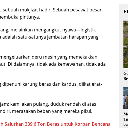
 sebuah mukjizat hadir. Sebuah pesawat besar,
F
 membuka pintunya.
ng, melainkan mengangkut nyawa—logistik
 adalah satu-satunya jembatan harapan yang
 ia mengeluarkan deru mesin yang memekakkan,
ut. Di dalamnya, tidak ada kemewahan, tidak ada
Ge
Be
dipenuhi karung beras dan kardus, diikat erat-
m: kami akan pulang, duduk rendah di atas
endiri, merasakan beban yang mereka pikul.
Me
Ti
h Salurkan 339,6 Ton Beras untuk Korban Bencana
ba