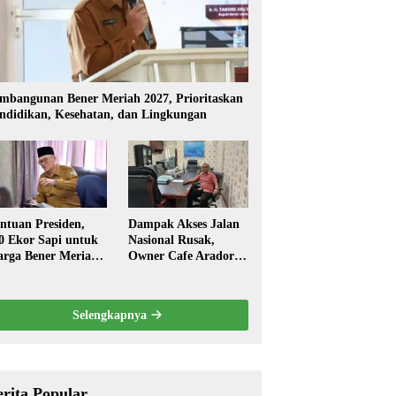
mbangunan Bener Meriah 2027, Prioritaskan
ndidikan, Kesehatan, dan Lingkungan
ntuan Presiden,
Dampak Akses Jalan
0 Ekor Sapi untuk
Nasional Rusak,
rga Bener Meriah
Owner Cafe Arador
ambut Ramadhan
Mengaku Omzed
Turun Drastis
Selengkapnya
erita Popular