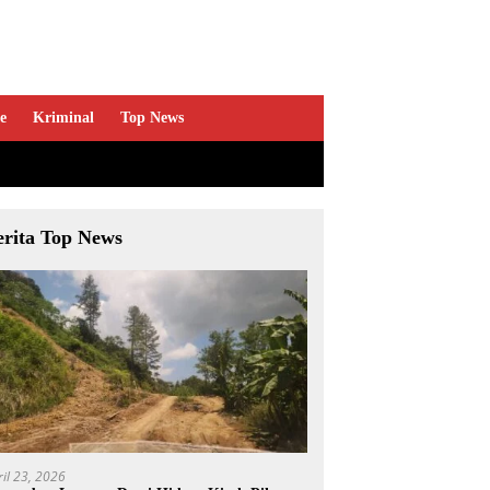
e
Kriminal
Top News
erita Top News
ril 23, 2026