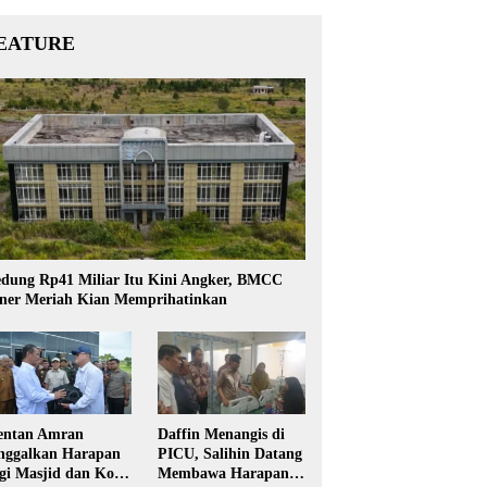
EATURE
dung Rp41 Miliar Itu Kini Angker, BMCC
ner Meriah Kian Memprihatinkan
ntan Amran
Daffin Menangis di
nggalkan Harapan
PICU, Salihin Datang
gi Masjid dan Kopi
Membawa Harapan