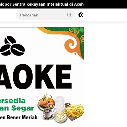
yaan Intelektual di Aceh
RSUD Munyang Kute Redelong Ma