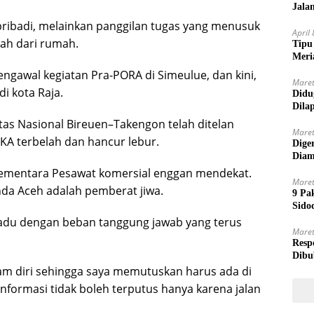
Jala
pribadi, melainkan panggilan tugas yang menusuk
April
sah dari rumah.
Tipu
Meri
ngawal kegiatan Pra-PORA di Simeulue, dan kini,
Maret
i kota Raja.
Didu
Dila
ntas Nasional Bireuen–Takengon telah ditelan
Maret
KKA terbelah dan hancur lebur.
Dige
Diam
 sementara Pesawat komersial enggan mendekat.
Maret
nda Aceh adalah pemberat jiwa.
9 Pa
Sido
adu dengan beban tanggung jawab yang terus
Maret
Resp
Dibu
m diri sehingga saya memutuskan harus ada di
nformasi tidak boleh terputus hanya karena jalan