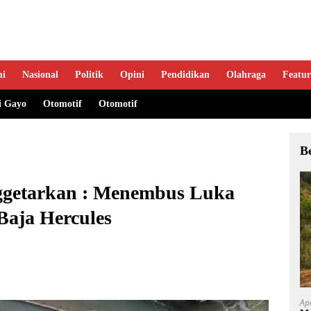
mi
Nasional
Politik
Opini
Pendidikan
Olahraga
Featur
i Gayo
Otomotif
Otomotif
B
ggetarkan : Menembus Luka
aja Hercules
Ap