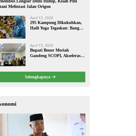
nembus Longsor Demi Hidup, Kisah Pilu
tani Melintasi Jalan Origon
April 15, 2026
295 Kampung Dikukuhkan,
Haili Yoga Tegaskan: Bangun
dari Kampung
April 15, 2026
Bupati Bener Meriah
Gandeng SCOPI, Akselerasi
Pemulihan Kopi Gayo
Pascabencana
Selengkapnya
konomi