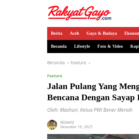
Berita
Aceh
Gayo & Budaya
Ekono
Beranda
Lifestyle
Foto & Video
Kop
Beranda
Feature
Feature
Jalan Pulang Yang Men
Bencana Dengan Sayap B
Oleh: Mashuri, Ketua PWI Bener Meriah
REDAKSI
Desember 16, 2025