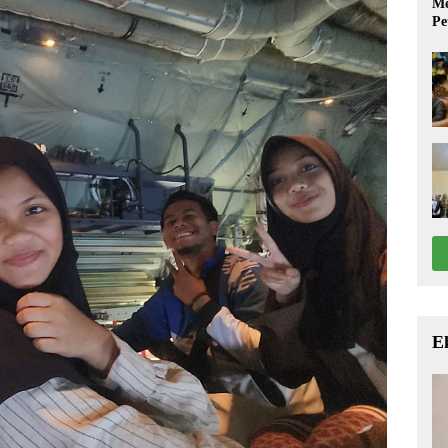
Me
Pe
E