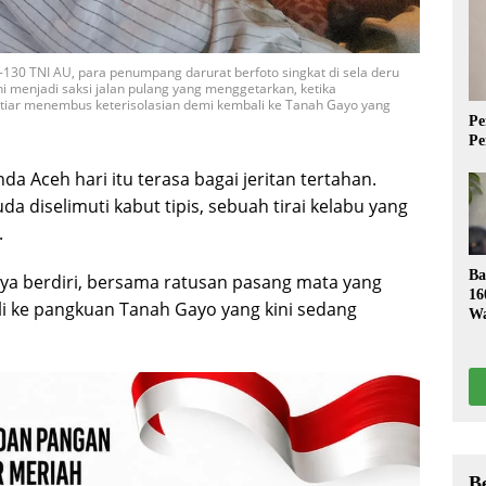
-130 TNI AU, para penumpang darurat berfoto singkat di sela deru
 menjadi saksi jalan pulang yang menggetarkan, ketika
tiar menembus keterisolasian demi kembali ke Tanah Gayo yang
Pe
Pe
nda Aceh hari itu terasa bagai jeritan tertahan.
da diselimuti kabut tipis, sebuah tirai kelabu yang
.
Ba
aya berdiri, bersama ratusan pasang mata yang
16
i ke pangkuan Tanah Gayo yang kini sedang
Wa
S
B