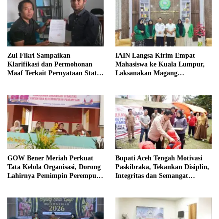
Zul Fikri Sampaikan
IAIN Langsa Kirim Empat
Klarifikasi dan Permohonan
Mahasiswa ke Kuala Lumpur,
Maaf Terkait Pernyataan Status
Laksanakan Magang
Tanah TK Pembina Pante Raya
Internasional
GOW Bener Meriah Perkuat
Bupati Aceh Tengah Motivasi
Tata Kelola Organisasi, Dorong
Paskibraka, Tekankan Disiplin,
Lahirnya Pemimpin Perempuan
Integritas dan Semangat
Berkualitas
Kebangsaan