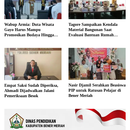
Wabup Armia: Duta Wisata
Tagore Sampaikan Kendala
Gayo Harus Mampu
Material Bangunan Saat
Promosikan Budaya Hingga
Evaluasi Bantuan Rumah
Tingkat Internasional
Rusak Bersama BNPB
Nasir Djamil Serahkan Beasiswa
Empat Saksi Sudah Diperiksa,
PIP untuk Ratusan Pelajar di
Ahmadi Dijadwalkan Jalani
Bener Meriah
Pemeriksaan Besok