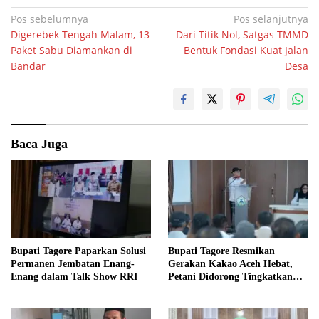
Navigasi
Pos sebelumnya
Pos selanjutnya
Digerebek Tengah Malam, 13
Dari Titik Nol, Satgas TMMD
pos
Paket Sabu Diamankan di
Bentuk Fondasi Kuat Jalan
Bandar
Desa
Baca Juga
Bupati Tagore Paparkan Solusi
Bupati Tagore Resmikan
Permanen Jembatan Enang-
Gerakan Kakao Aceh Hebat,
Enang dalam Talk Show RRI
Petani Didorong Tingkatkan
Produksi