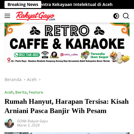
Langsung
 Sentra Kekayaan Intelektual di Aceh
Breaking News
RSUD Munyang Kute
ke
konten
Beranda
Aceh
Aceh
,
Berita
,
Feature
Rumah Hanyut, Harapan Tersisa: Kisah
Arniani Pasca Banjir Wih Pesam
GONA Rakyat Gayo
Maret 3, 2026