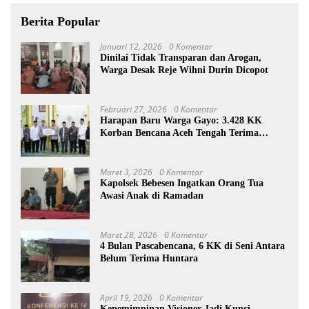
Berita Popular
Januari 12, 2026
0 Komentar
Dinilai Tidak Transparan dan Arogan,
Warga Desak Reje Wihni Durin Dicopot
Februari 27, 2026
0 Komentar
Harapan Baru Warga Gayo: 3.428 KK
Korban Bencana Aceh Tengah Terima
Bantuan Rp27,4 Miliar
Maret 3, 2026
0 Komentar
Kapolsek Bebesen Ingatkan Orang Tua
Awasi Anak di Ramadan
Maret 28, 2026
0 Komentar
4 Bulan Pascabencana, 6 KK di Seni Antara
Belum Terima Huntara
April 19, 2026
0 Komentar
Kepemimpinan Visioner Jadi Kunci