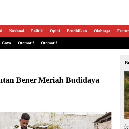
mi
Nasional
Politik
Opini
Pendidikan
Olahraga
Featur
i Gayo
Otomotif
Otomotif
B
utan Bener Meriah Budidaya
Ap