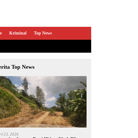
e
Kriminal
Top News
erita Top News
ril 23, 2026