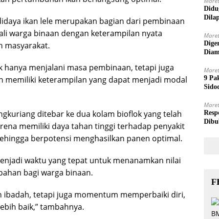
Maret
Didu
Dila
daya ikan lele merupakan bagian dari pembinaan
li warga binaan dengan keterampilan nyata
Maret
Dige
ah masyarakat.
Diam
dak hanya menjalani masa pembinaan, tetapi juga
Maret
an memiliki keterampilan yang dapat menjadi modal
9 Pa
Sido
Maret
angkuriang ditebar ke dua kolam bioflok yang telah
Resp
Dibu
 karena memiliki daya tahan tinggi terhadap penyakit
sehingga berpotensi menghasilkan panen optimal.
adi waktu yang tepat untuk menanamkan nilai
bahan bagi warga binaan.
F
ibadah, tetapi juga momentum memperbaiki diri,
ebih baik,” tambahnya.