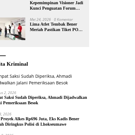
Kepemimpinan Visioner Jadi
Kunci Penguatan Forum
KKA
Mei 24, 2026
0 Komentar
Lima Atlet Tembak Bener
Meriah Pastikan Tiket PORA
2026
ita Kriminal
us 2, 2026
t Saksi Sudah Diperiksa, Ahmadi Dijadwalkan
ni Pemeriksaan Besok
 8, 2026
 Proyek Alkes Rp696 Juta, Eks Kadis Bener
ah Diringkus Polisi di Lhokseumawe