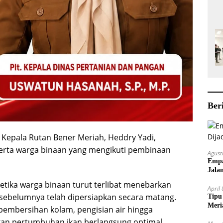
Ber
g Kepala Rutan Bener Meriah, Heddry Yadi,
 serta warga binaan yang mengikuti pembinaan
Agust
Empa
Jala
tika warga binaan turut terlibat menebarkan
April
g sebelumnya telah dipersiapkan secara matang.
Tipu
Meri
 pembersihan kolam, pengisian air hingga
kan pertumbuhan ikan berlangsung optimal.