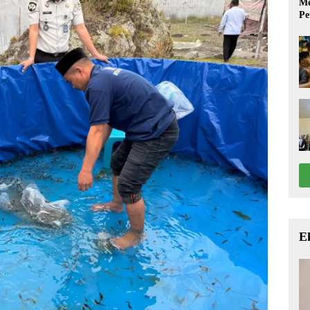
Me
Pe
E