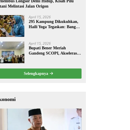
nembus Longsor Demi Hidup, Kisah Pilu
tani Melintasi Jalan Origon
April 15, 2026
295 Kampung Dikukuhkan,
Haili Yoga Tegaskan: Bangun
dari Kampung
April 15, 2026
Bupati Bener Meriah
Gandeng SCOPI, Akselerasi
Pemulihan Kopi Gayo
Pascabencana
Selengkapnya
konomi