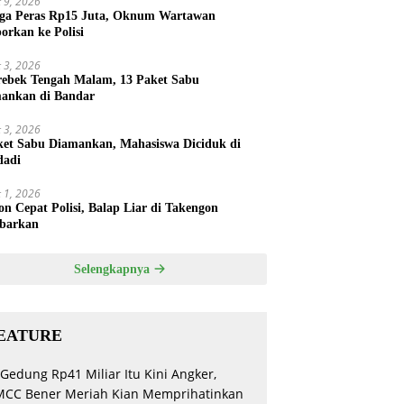
 9, 2026
ga Peras Rp15 Juta, Oknum Wartawan
porkan ke Polisi
 3, 2026
rebek Tengah Malam, 13 Paket Sabu
ankan di Bandar
 3, 2026
ket Sabu Diamankan, Mahasiswa Diciduk di
dadi
 1, 2026
on Cepat Polisi, Balap Liar di Takengon
barkan
Selengkapnya
EATURE