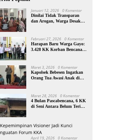
Januari 12, 2026
0 Komentar
Dinilai Tidak Transparan
dan Arogan, Warga Desak
Reje Wihni Durin Dicopot
Februari 27, 2026
0 Komentar
Harapan Baru Warga Gayo:
3.428 KK Korban Bencana
Aceh Tengah Terima Bantuan
Rp27,4 Miliar
Maret 3, 2026
0 Komentar
Kapolsek Bebesen Ingatkan
Orang Tua Awasi Anak di
Ramadan
Maret 28, 2026
0 Komentar
4 Bulan Pascabencana, 6 KK
di Seni Antara Belum Terima
Huntara
April 19, 2026
0 Komentar