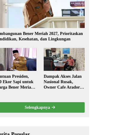
mbangunan Bener Meriah 2027, Prioritaskan
ndidikan, Kesehatan, dan Lingkungan
ntuan Presiden,
Dampak Akses Jalan
0 Ekor Sapi untuk
Nasional Rusak,
rga Bener Meriah
Owner Cafe Arador
ambut Ramadhan
Mengaku Omzed
Turun Drastis
Selengkapnya
erita Popular