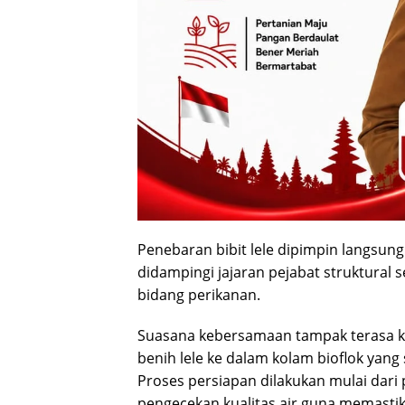
Penebaran bibit lele dipimpin langsun
didampingi jajaran pejabat struktural
bidang perikanan.
Suasana kebersamaan tampak terasa ke
benih lele ke dalam kolam bioflok yan
Proses persiapan dilakukan mulai dari
pengecekan kualitas air guna memasti