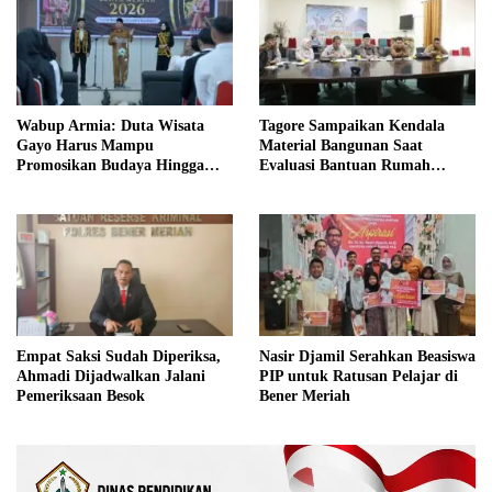
Wabup Armia: Duta Wisata
Tagore Sampaikan Kendala
Gayo Harus Mampu
Material Bangunan Saat
Promosikan Budaya Hingga
Evaluasi Bantuan Rumah
Tingkat Internasional
Rusak Bersama BNPB
Nasir Djamil Serahkan Beasiswa
Empat Saksi Sudah Diperiksa,
PIP untuk Ratusan Pelajar di
Ahmadi Dijadwalkan Jalani
Bener Meriah
Pemeriksaan Besok