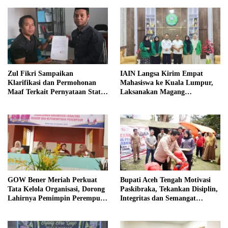
Zul Fikri Sampaikan
IAIN Langsa Kirim Empat
Klarifikasi dan Permohonan
Mahasiswa ke Kuala Lumpur,
Maaf Terkait Pernyataan Status
Laksanakan Magang
Tanah TK Pembina Pante Raya
Internasional
GOW Bener Meriah Perkuat
Bupati Aceh Tengah Motivasi
Tata Kelola Organisasi, Dorong
Paskibraka, Tekankan Disiplin,
Lahirnya Pemimpin Perempuan
Integritas dan Semangat
Berkualitas
Kebangsaan