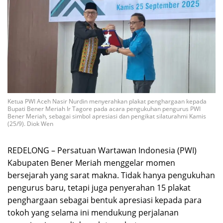
Ketua PWI Aceh Nasir Nurdin menyerahkan plakat penghargaan kepada
Bupati Bener Meriah Ir Tagore pada acara pengukuhan pengurus PWI
Bener Meriah, sebagai simbol apresiasi dan pengikat silaturahmi Kamis
(25/9). Diok Wen
REDELONG – Persatuan Wartawan Indonesia (PWI)
Kabupaten Bener Meriah menggelar momen
bersejarah yang sarat makna. Tidak hanya pengukuhan
pengurus baru, tetapi juga penyerahan 15 plakat
penghargaan sebagai bentuk apresiasi kepada para
tokoh yang selama ini mendukung perjalanan