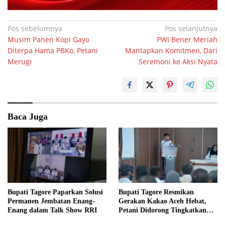
Navigasi
Pos sebelumnya
Pos selanjutnya
Musim Panen Kopi Gayo
PWI Bener Meriah
pos
Diterpa Hama PBKo, Petani
Mantapkan Komitmen, Dari
Merugi
Seremoni ke Aksi Nyata
Baca Juga
Bupati Tagore Paparkan Solusi
Bupati Tagore Resmikan
Permanen Jembatan Enang-
Gerakan Kakao Aceh Hebat,
Enang dalam Talk Show RRI
Petani Didorong Tingkatkan
Produksi