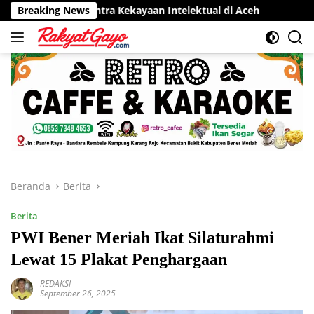
Langsung
 Sentra Kekayaan Intelektual di Aceh
Breaking News
RSUD Munyang Kute
ke
konten
Beranda
Berita
Berita
PWI Bener Meriah Ikat Silaturahmi
Lewat 15 Plakat Penghargaan
REDAKSI
September 26, 2025