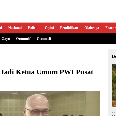
mi
Nasional
Politik
Opini
Pendidikan
Olahraga
Featur
i Gayo
Otomotif
Otomotif
B
 Jadi Ketua Umum PWI Pusat
Ap