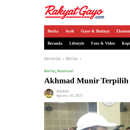
Berita
Aceh
Gayo & Budaya
Ekono
Beranda
Lifestyle
Foto & Video
Kop
Beranda
Berita
Berita
,
Nasional
Akhmad Munir Terpilih
REDAKSI
Agustus 30, 2025