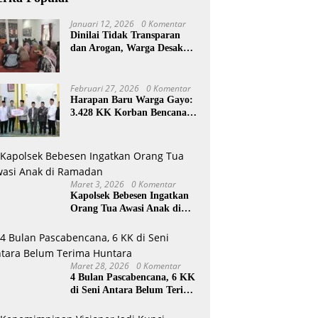
Januari 12, 2026
0 Komentar
Dinilai Tidak Transparan
dan Arogan, Warga Desak
Reje Wihni Durin Dicopot
Februari 27, 2026
0 Komentar
Harapan Baru Warga Gayo:
3.428 KK Korban Bencana
Aceh Tengah Terima Bantuan
Rp27,4 Miliar
Maret 3, 2026
0 Komentar
Kapolsek Bebesen Ingatkan
Orang Tua Awasi Anak di
Ramadan
Maret 28, 2026
0 Komentar
4 Bulan Pascabencana, 6 KK
di Seni Antara Belum Terima
Huntara