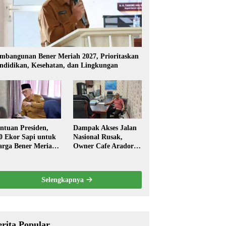
mbangunan Bener Meriah 2027, Prioritaskan
ndidikan, Kesehatan, dan Lingkungan
ntuan Presiden,
Dampak Akses Jalan
0 Ekor Sapi untuk
Nasional Rusak,
rga Bener Meriah
Owner Cafe Arador
ambut Ramadhan
Mengaku Omzed
Turun Drastis
Selengkapnya
erita Popular