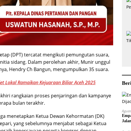
 tetap (DPT) tercatat mengikuti pemungutan suara,
nitia sidang. Dalam perolehan akhir, Munir unggul
nnya, Hendry Ch Bangun, mengumpulkan 35 suara.
et Lokal Ramaikan Kejuaraan Biliar Aceh 2025
Ber
khiri rangkaian proses penjaringan dan kampanye
erapa bulan terakhir.
Agust
juga menetapkan Ketua Dewan Kehormatan (DK)
Empa
Jala
Depari, yang sebelumnya menjabat sebagai Ketua
eraih kepercayaan peserta kongres dengan