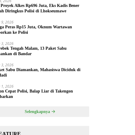
 8, 2026
 Proyek Alkes Rp696 Juta, Eks Kadis Bener
ah Diringkus Polisi di Lhokseumawe
 9, 2026
ga Peras Rp15 Juta, Oknum Wartawan
porkan ke Polisi
 3, 2026
rebek Tengah Malam, 13 Paket Sabu
ankan di Bandar
 3, 2026
ket Sabu Diamankan, Mahasiswa Diciduk di
dadi
 1, 2026
on Cepat Polisi, Balap Liar di Takengon
barkan
Selengkapnya
EATURE