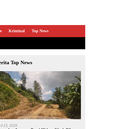
e
Kriminal
Top News
erita Top News
ril 23, 2026