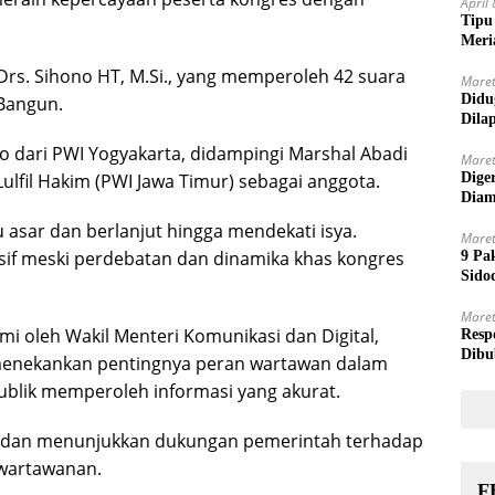
April
Tipu
Meri
, Drs. Sihono HT, M.Si., yang memperoleh 42 suara
Maret
Didu
Bangun.
Dila
o dari PWI Yogyakarta, didampingi Marshal Abadi
Maret
Lulfil Hakim (PWI Jawa Timur) sebagai anggota.
Dige
Diam
 asar dan berlanjut hingga mendekati isya.
Maret
if meski perdebatan dan dinamika khas kongres
9 Pa
Sido
Maret
mi oleh Wakil Menteri Komunikasi dan Digital,
Resp
Dibu
 menekankan pentingnya peran wartawan dalam
blik memperoleh informasi yang akurat.
dan menunjukkan dukungan pemerintah terhadap
ewartawanan.
F