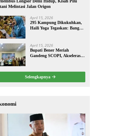
nembus Longsor Demi Hidup, Kisah Pilu
tani Melintasi Jalan Origon
April 15, 2026
295 Kampung Dikukuhkan,
Haili Yoga Tegaskan: Bangun
dari Kampung
April 15, 2026
Bupati Bener Meriah
Gandeng SCOPI, Akselerasi
Pemulihan Kopi Gayo
Pascabencana
Selengkapnya
konomi