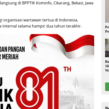
angsung di BPPTIK Kominfo, Cikarang, Bekasi, Jawa
i organisasi wartawan tertua di Indonesia,
internal selama hampir dua tahun terakhir.
Pe
Pe
Ba
16
Wa
S
B