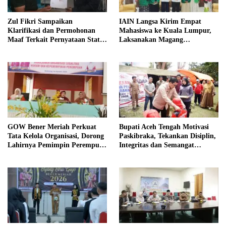
Zul Fikri Sampaikan
IAIN Langsa Kirim Empat
Klarifikasi dan Permohonan
Mahasiswa ke Kuala Lumpur,
Maaf Terkait Pernyataan Status
Laksanakan Magang
Tanah TK Pembina Pante Raya
Internasional
GOW Bener Meriah Perkuat
Bupati Aceh Tengah Motivasi
Tata Kelola Organisasi, Dorong
Paskibraka, Tekankan Disiplin,
Lahirnya Pemimpin Perempuan
Integritas dan Semangat
Berkualitas
Kebangsaan