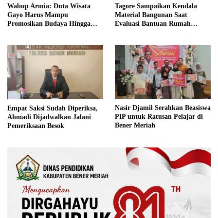
Wabup Armia: Duta Wisata
Tagore Sampaikan Kendala
Gayo Harus Mampu
Material Bangunan Saat
Promosikan Budaya Hingga
Evaluasi Bantuan Rumah
Tingkat Internasional
Rusak Bersama BNPB
Nasir Djamil Serahkan Beasiswa
Empat Saksi Sudah Diperiksa,
PIP untuk Ratusan Pelajar di
Ahmadi Dijadwalkan Jalani
Bener Meriah
Pemeriksaan Besok