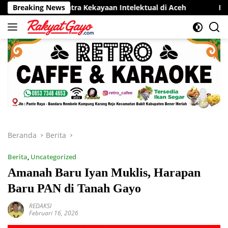
Langsung
Sentra Kekayaan Intelektual di Aceh
Breaking News
RSUD Munyang Kute 
ke
konten
Beranda
Berita
Berita
,
Uncategorized
Amanah Baru Iyan Muklis, Harapan
Baru PAN di Tanah Gayo
REDAKSI
Februari 16, 2026