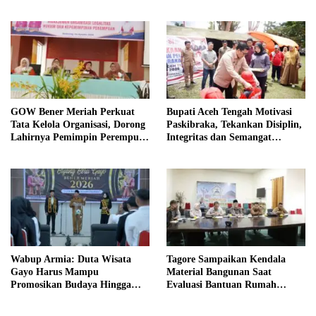
Tanah TK Pembina Pante Raya
Internasional
GOW Bener Meriah Perkuat
Bupati Aceh Tengah Motivasi
Tata Kelola Organisasi, Dorong
Paskibraka, Tekankan Disiplin,
Lahirnya Pemimpin Perempuan
Integritas dan Semangat
Berkualitas
Kebangsaan
Wabup Armia: Duta Wisata
Tagore Sampaikan Kendala
Gayo Harus Mampu
Material Bangunan Saat
Promosikan Budaya Hingga
Evaluasi Bantuan Rumah
Tingkat Internasional
Rusak Bersama BNPB