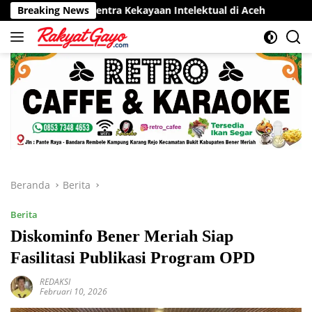
Langsung
r Sentra Kekayaan Intelektual di Aceh
Breaking News
RSUD Munyang Kut
ke
konten
Beranda
Berita
Berita
Diskominfo Bener Meriah Siap
Fasilitasi Publikasi Program OPD
REDAKSI
Februari 10, 2026