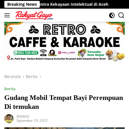
Langsung
r Sentra Kekayaan Intelektual di Aceh
Breaking News
RSUD Munyang Kute
ke
konten
Beranda
Berita
Berita
Gudang Mobil Tempat Bayi Perempuan
Di temukan
REDAKSI
September 19, 2025