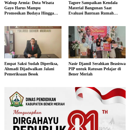
Wabup Armia: Duta Wisata
Tagore Sampaikan Kendala
Gayo Harus Mampu
Material Bangunan Saat
Promosikan Budaya Hingga
Evaluasi Bantuan Rumah
Tingkat Internasional
Rusak Bersama BNPB
Nasir Djamil Serahkan Beasiswa
Empat Saksi Sudah Diperiksa,
PIP untuk Ratusan Pelajar di
Ahmadi Dijadwalkan Jalani
Bener Meriah
Pemeriksaan Besok