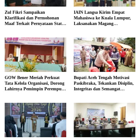
Zul Fikri Sampaikan
IAIN Langsa Kirim Empat
Klarifikasi dan Permohonan
Mahasiswa ke Kuala Lumpur,
Maaf Terkait Pernyataan Status
Laksanakan Magang
Tanah TK Pembina Pante Raya
Internasional
GOW Bener Meriah Perkuat
Bupati Aceh Tengah Motivasi
Tata Kelola Organisasi, Dorong
Paskibraka, Tekankan Disiplin,
Lahirnya Pemimpin Perempuan
Integritas dan Semangat
Berkualitas
Kebangsaan