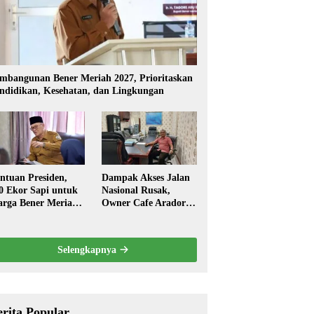
mbangunan Bener Meriah 2027, Prioritaskan
ndidikan, Kesehatan, dan Lingkungan
ntuan Presiden,
Dampak Akses Jalan
0 Ekor Sapi untuk
Nasional Rusak,
rga Bener Meriah
Owner Cafe Arador
ambut Ramadhan
Mengaku Omzed
Turun Drastis
Selengkapnya
erita Popular