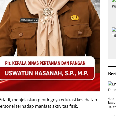
Ber
Agust
Eriadi, menjelaskan pentingnya edukasi kesehatan
Empa
sonel terhadap manfaat aktivitas fisik.
Jala