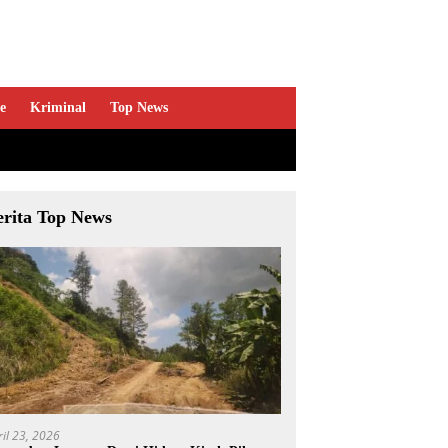
e
Kriminal
Top News
erita Top News
ril 23, 2026