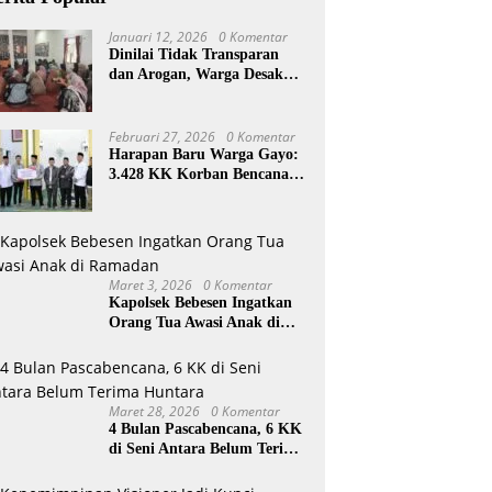
Januari 12, 2026
0 Komentar
Dinilai Tidak Transparan
dan Arogan, Warga Desak
Reje Wihni Durin Dicopot
Februari 27, 2026
0 Komentar
Harapan Baru Warga Gayo:
3.428 KK Korban Bencana
Aceh Tengah Terima Bantuan
Rp27,4 Miliar
Maret 3, 2026
0 Komentar
Kapolsek Bebesen Ingatkan
Orang Tua Awasi Anak di
Ramadan
Maret 28, 2026
0 Komentar
4 Bulan Pascabencana, 6 KK
di Seni Antara Belum Terima
Huntara