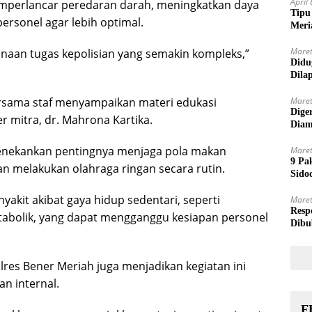
April
emperlancar peredaran darah, meningkatkan daya
Tipu
ersonel agar lebih optimal.
Meri
Maret
aan tugas kepolisian yang semakin kompleks,”
Didu
Dila
ersama staf menyampaikan materi edukasi
Maret
Dige
 mitra, dr. Mahrona Kartika.
Diam
nekankan pentingnya menjaga pola makan
Maret
9 Pa
an melakukan olahraga ringan secara rutin.
Sido
yakit akibat gaya hidup sedentari, seperti
Maret
Resp
etabolik, yang dapat mengganggu kesiapan personel
Dibu
res Bener Meriah juga menjadikan kegiatan ini
n internal.
F