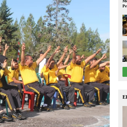
Me
Pe
E