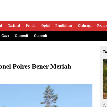
mi
Nasional
Politik
Opini
Pendidikan
Olahraga
Featur
i Gayo
Otomotif
Otomotif
B
onel Polres Bener Meriah
Ap