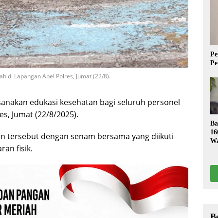
Pe
Pe
h di Lapangan Apel Polres, Jumat (22/8).
sanakan edukasi kesehatan bagi seluruh personel
es, Jumat (22/8/2025).
Ba
16
an tersebut dengan senam bersama yang diikuti
Wa
an fisik.
S
B