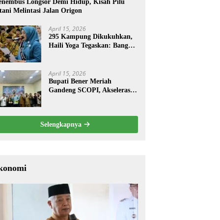
nembus Longsor Demi Hidup, Kisah Pilu
tani Melintasi Jalan Origon
April 15, 2026
295 Kampung Dikukuhkan,
Haili Yoga Tegaskan: Bangun
dari Kampung
April 15, 2026
Bupati Bener Meriah
Gandeng SCOPI, Akselerasi
Pemulihan Kopi Gayo
Pascabencana
Selengkapnya
konomi