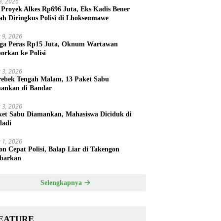
 8, 2026
 Proyek Alkes Rp696 Juta, Eks Kadis Bener
ah Diringkus Polisi di Lhokseumawe
 9, 2026
ga Peras Rp15 Juta, Oknum Wartawan
porkan ke Polisi
 3, 2026
rebek Tengah Malam, 13 Paket Sabu
ankan di Bandar
 3, 2026
ket Sabu Diamankan, Mahasiswa Diciduk di
dadi
 1, 2026
on Cepat Polisi, Balap Liar di Takengon
barkan
Selengkapnya
EATURE