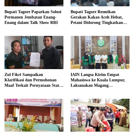
Bupati Tagore Paparkan Solusi
Bupati Tagore Resmikan
Permanen Jembatan Enang-
Gerakan Kakao Aceh Hebat,
Enang dalam Talk Show RRI
Petani Didorong Tingkatkan
Produksi
Zul Fikri Sampaikan
IAIN Langsa Kirim Empat
Klarifikasi dan Permohonan
Mahasiswa ke Kuala Lumpur,
Maaf Terkait Pernyataan Status
Laksanakan Magang
Tanah TK Pembina Pante Raya
Internasional