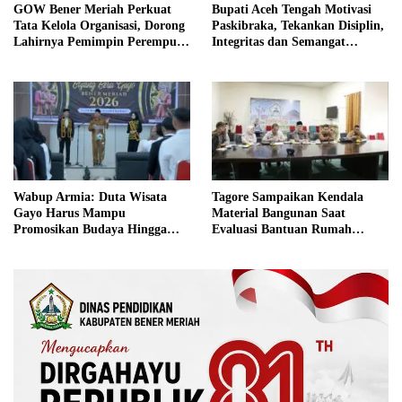
GOW Bener Meriah Perkuat
Bupati Aceh Tengah Motivasi
Tata Kelola Organisasi, Dorong
Paskibraka, Tekankan Disiplin,
Lahirnya Pemimpin Perempuan
Integritas dan Semangat
Berkualitas
Kebangsaan
Wabup Armia: Duta Wisata
Tagore Sampaikan Kendala
Gayo Harus Mampu
Material Bangunan Saat
Promosikan Budaya Hingga
Evaluasi Bantuan Rumah
Tingkat Internasional
Rusak Bersama BNPB