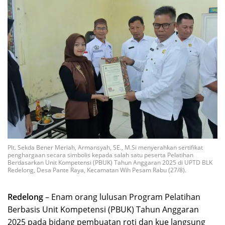
Plt. Sekda Bener Meriah, Armansyah, SE., M.Si menyerahkan sertifikat
penghargaan secara simbolis kepada salah satu peserta Pelatihan
Berdasarkan Unit Kompetensi (PBUK) Tahun Anggaran 2025 di UPTD BLK
Redelong, Desa Pante Raya, Kecamatan Wih Pesam Rabu (27/8).
Redelong
– Enam orang lulusan Program Pelatihan
Berbasis Unit Kompetensi (PBUK) Tahun Anggaran
2025 pada bidang pembuatan roti dan kue langsung