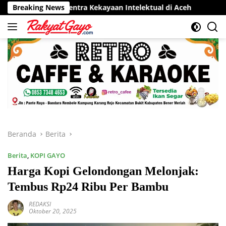
Langsung
r Sentra Kekayaan Intelektual di Aceh
Breaking News
RSUD Munyang Kut
ke
konten
Beranda
Berita
Berita
,
KOPI GAYO
Harga Kopi Gelondongan Melonjak:
Tembus Rp24 Ribu Per Bambu
REDAKSI
Oktober 20, 2025