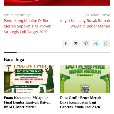
Navigasi
Pos sebelumnya
Pos selanjutnya
Pendukung Mualim Di Bener
Angin Kencang Rusak Rumah
pos
Meriah Sepakat Tiga Proyek
Warga di Bener Meriah
Strategis Jadi Target 2026
Baca Juga
Enam Kecamatan Melaju ke
Duta GenRe Bener Meriah
Final Lomba Tausiyah Daiyah
Buka Kesempatan bagi
BKMT Bener Meriah
Generasi Muda Jadi Agen
Perubahan