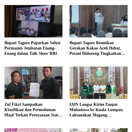
Bupati Tagore Paparkan Solusi
Bupati Tagore Resmikan
Permanen Jembatan Enang-
Gerakan Kakao Aceh Hebat,
Enang dalam Talk Show RRI
Petani Didorong Tingkatkan
Produksi
Zul Fikri Sampaikan
IAIN Langsa Kirim Empat
Klarifikasi dan Permohonan
Mahasiswa ke Kuala Lumpur,
Maaf Terkait Pernyataan Status
Laksanakan Magang
Tanah TK Pembina Pante Raya
Internasional