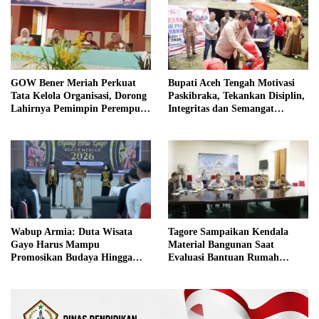
GOW Bener Meriah Perkuat
Bupati Aceh Tengah Motivasi
Tata Kelola Organisasi, Dorong
Paskibraka, Tekankan Disiplin,
Lahirnya Pemimpin Perempuan
Integritas dan Semangat
Berkualitas
Kebangsaan
Wabup Armia: Duta Wisata
Tagore Sampaikan Kendala
Gayo Harus Mampu
Material Bangunan Saat
Promosikan Budaya Hingga
Evaluasi Bantuan Rumah
Tingkat Internasional
Rusak Bersama BNPB