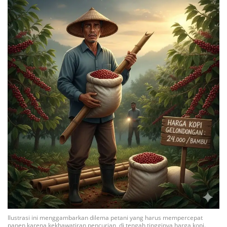
Ilustrasi ini menggambarkan dilema petani yang harus mempercepat
panen karena kekhawatiran pencurian, di tengah tingginya harga kopi.