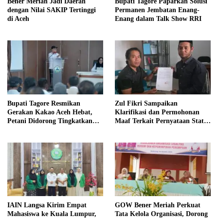
Bener Meriah Jadi Daerah
Bupati Tagore Paparkan Solusi
dengan Nilai SAKIP Tertinggi
Permanen Jembatan Enang-
di Aceh
Enang dalam Talk Show RRI
Bupati Tagore Resmikan
Zul Fikri Sampaikan
Gerakan Kakao Aceh Hebat,
Klarifikasi dan Permohonan
Petani Didorong Tingkatkan
Maaf Terkait Pernyataan Status
Produksi
Tanah TK Pembina Pante Raya
IAIN Langsa Kirim Empat
GOW Bener Meriah Perkuat
Mahasiswa ke Kuala Lumpur,
Tata Kelola Organisasi, Dorong