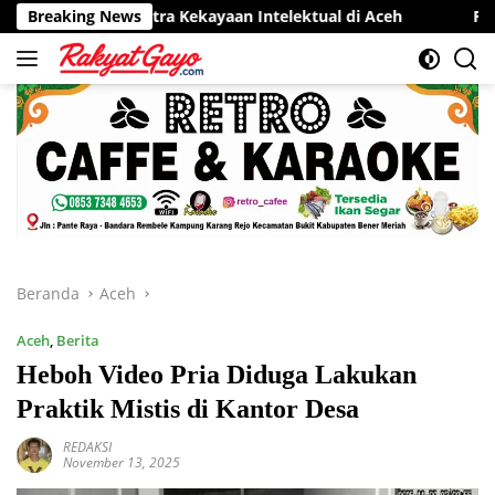
Langsung
Sentra Kekayaan Intelektual di Aceh
Breaking News
RSUD Munyang Kute 
ke
konten
Beranda
Aceh
Aceh
,
Berita
Heboh Video Pria Diduga Lakukan
Praktik Mistis di Kantor Desa
REDAKSI
November 13, 2025