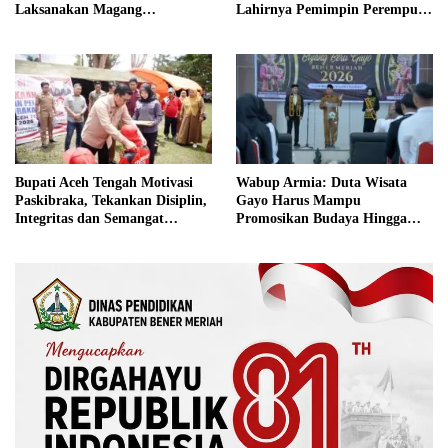
Laksanakan Magang
Lahirnya Pemimpin Perempuan
Internasional
Berkualitas
Bupati Aceh Tengah Motivasi
Wabup Armia: Duta Wisata
Paskibraka, Tekankan Disiplin,
Gayo Harus Mampu
Integritas dan Semangat
Promosikan Budaya Hingga
Kebangsaan
Tingkat Internasional