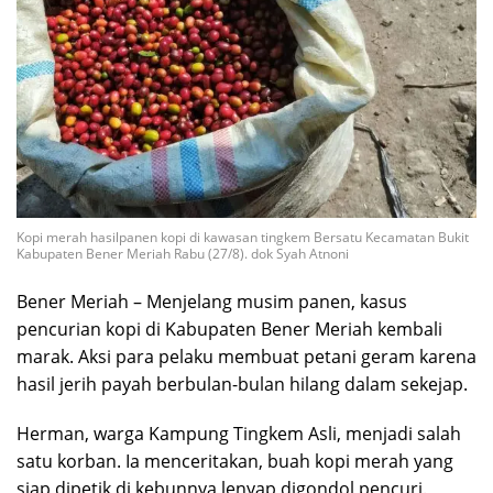
Kopi merah hasilpanen kopi di kawasan tingkem Bersatu Kecamatan Bukit
Kabupaten Bener Meriah Rabu (27/8). dok Syah Atnoni
Bener Meriah – Menjelang musim panen, kasus
pencurian kopi di Kabupaten Bener Meriah kembali
marak. Aksi para pelaku membuat petani geram karena
hasil jerih payah berbulan-bulan hilang dalam sekejap.
Herman, warga Kampung Tingkem Asli, menjadi salah
satu korban. Ia menceritakan, buah kopi merah yang
siap dipetik di kebunnya lenyap digondol pencuri.