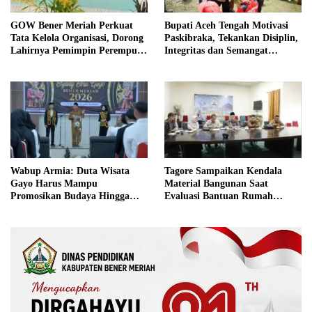
GOW Bener Meriah Perkuat
Bupati Aceh Tengah Motivasi
Tata Kelola Organisasi, Dorong
Paskibraka, Tekankan Disiplin,
Lahirnya Pemimpin Perempuan
Integritas dan Semangat
Berkualitas
Kebangsaan
Wabup Armia: Duta Wisata
Tagore Sampaikan Kendala
Gayo Harus Mampu
Material Bangunan Saat
Promosikan Budaya Hingga
Evaluasi Bantuan Rumah
Tingkat Internasional
Rusak Bersama BNPB