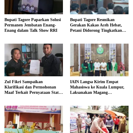
Bupati Tagore Paparkan Solusi
Bupati Tagore Resmikan
Permanen Jembatan Enang-
Gerakan Kakao Aceh Hebat,
Enang dalam Talk Show RRI
Petani Didorong Tingkatkan
Produksi
Zul Fikri Sampaikan
IAIN Langsa Kirim Empat
Klarifikasi dan Permohonan
Mahasiswa ke Kuala Lumpur,
Maaf Terkait Pernyataan Status
Laksanakan Magang
Tanah TK Pembina Pante Raya
Internasional