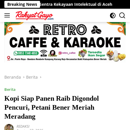
Langsung
or Sentra Kekayaan Intelektual di Aceh
Breaking News
RSUD Munyang Ku
ke
konten
Beranda
Berita
Berita
Kopi Siap Panen Raib Digondol
Pencuri, Petani Bener Meriah
Meradang
REDAKSI