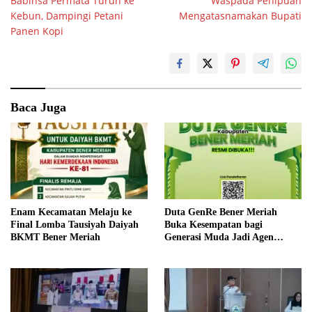
Babinsa Permata Turun ke
Waspada Penipuan
pos
Kebun, Dampingi Petani
Mengatasnamakan Bupati
Panen Kopi
Baca Juga
Enam Kecamatan Melaju ke
Duta GenRe Bener Meriah
Final Lomba Tausiyah Daiyah
Buka Kesempatan bagi
BKMT Bener Meriah
Generasi Muda Jadi Agen
Perubahan