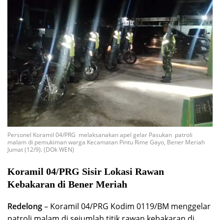
Personel Koramil 04/PRG melaksanakan apel gelar Pasukan patroli
malam di pemukiman warga Kecamatan Pintu Rime Gayo, Bener Meriah
Jumat (12/9). (DOk WEN)
Koramil 04/PRG Sisir Lokasi Rawan
Kebakaran di Bener Meriah
Redelong
– Koramil 04/PRG Kodim 0119/BM menggelar
patroli malam di sejumlah titik rawan kebakaran di