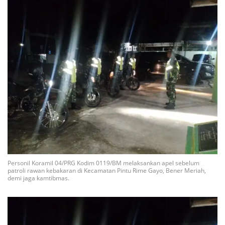
Personil Koramil 04/PRG Kodim 0119/BM melaksankan apel sebelum
patroli rawan kebakaran di Kecamatan Pintu Rime Gayo, Bener Meriah,
demi jaga kamtibmas.