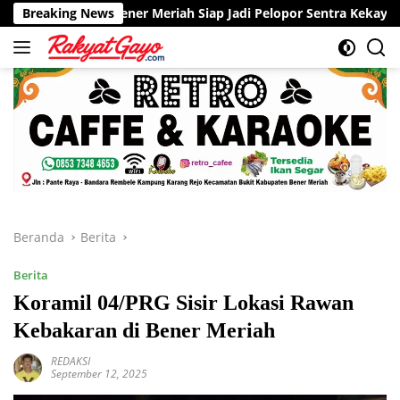
Langsung
Bener Meriah Siap Jadi Pelopor Sentra Kekayaan Intelektual di A
Breaking News
ke
konten
Beranda
Berita
Berita
Koramil 04/PRG Sisir Lokasi Rawan
Kebakaran di Bener Meriah
REDAKSI
September 12, 2025