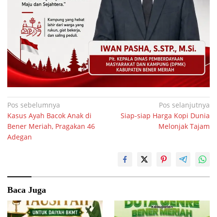
Navigasi
Pos sebelumnya
Pos selanjutnya
Kasus Ayah Bacok Anak di
Siap-siap Harga Kopi Dunia
pos
Bener Meriah, Pragakan 46
Melonjak Tajam
Adegan
Baca Juga