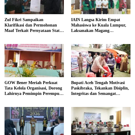
Zul Fikri Sampaikan
IAIN Langsa Kirim Empat
Klarifikasi dan Permohonan
Mahasiswa ke Kuala Lumpur,
Maaf Terkait Pernyataan Status
Laksanakan Magang
Tanah TK Pembina Pante Raya
Internasional
GOW Bener Meriah Perkuat
Bupati Aceh Tengah Motivasi
Tata Kelola Organisasi, Dorong
Paskibraka, Tekankan Disiplin,
Lahirnya Pemimpin Perempuan
Integritas dan Semangat
Berkualitas
Kebangsaan