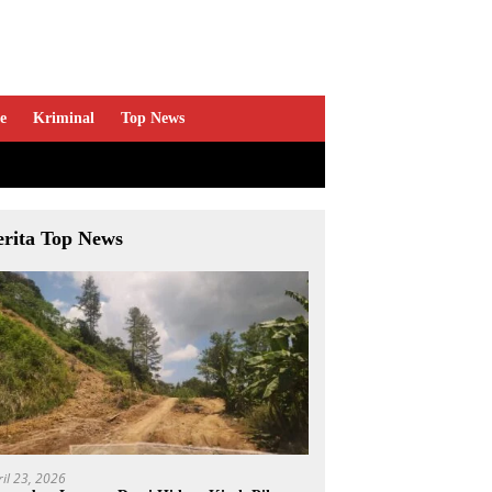
e
Kriminal
Top News
erita Top News
ril 23, 2026