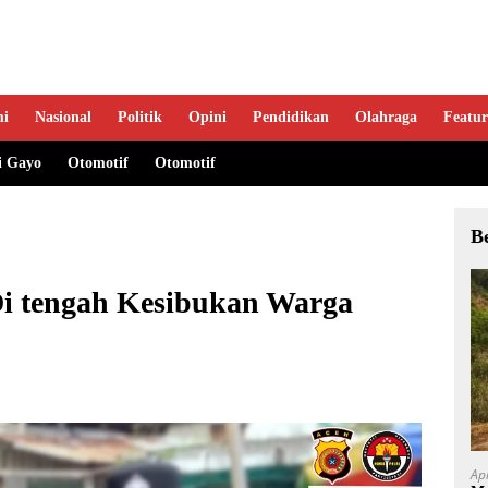
mi
Nasional
Politik
Opini
Pendidikan
Olahraga
Featur
i Gayo
Otomotif
Otomotif
B
Di tengah Kesibukan Warga
Ap