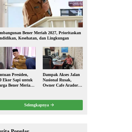
mbangunan Bener Meriah 2027, Prioritaskan
ndidikan, Kesehatan, dan Lingkungan
ntuan Presiden,
Dampak Akses Jalan
0 Ekor Sapi untuk
Nasional Rusak,
rga Bener Meriah
Owner Cafe Arador
ambut Ramadhan
Mengaku Omzed
Turun Drastis
Selengkapnya
erita Popular