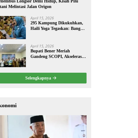
nembus Longsor Demi Hidup, Kisah Pilu
tani Melintasi Jalan Origon
April 15, 2026
295 Kampung Dikukuhkan,
Haili Yoga Tegaskan: Bangun
dari Kampung
April 15, 2026
Bupati Bener Meriah
Gandeng SCOPI, Akselerasi
Pemulihan Kopi Gayo
Pascabencana
Selengkapnya
konomi