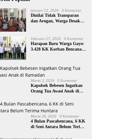
Januari 12, 2026
0 Komentar
Dinilai Tidak Transparan
dan Arogan, Warga Desak
Reje Wihni Durin Dicopot
Februari 27, 2026
0 Komentar
Harapan Baru Warga Gayo:
3.428 KK Korban Bencana
Aceh Tengah Terima Bantuan
Rp27,4 Miliar
Maret 3, 2026
0 Komentar
Kapolsek Bebesen Ingatkan
Orang Tua Awasi Anak di
Ramadan
Maret 28, 2026
0 Komentar
4 Bulan Pascabencana, 6 KK
di Seni Antara Belum Terima
Huntara