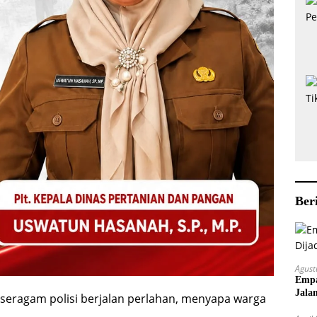
Ber
Agust
Empa
Jala
rseragam polisi berjalan perlahan, menyapa warga