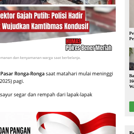
Pe
Pe
eamanan dan kenyamanan warga saat berbelanja.
i Pasar Ronga-Ronga
saat matahari mulai meninggi
Ba
2025) pagi.
16
Wa
S
ayur segar dan rempah dari lapak-lapak
B