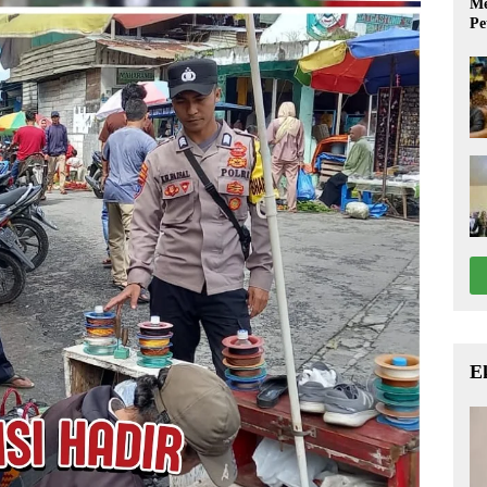
Me
Pe
E