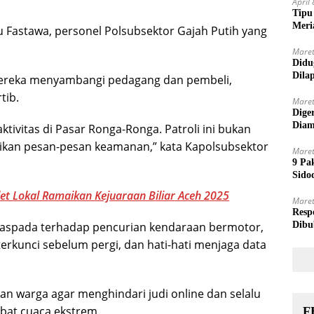
April
Tipu
Meri
 Fastawa, personel Polsubsektor Gajah Putih yang
Maret
Didu
Dila
ereka menyambangi pedagang dan pembeli,
tib.
Maret
Dige
Diam
ivitas di Pasar Ronga-Ronga. Patroli ini bukan
kan pesan-pesan keamanan,” kata Kapolsubsektor
Maret
9 Pa
Sido
et Lokal Ramaikan Kejuaraan Biliar Aceh 2025
Maret
Resp
waspada terhadap pencurian kendaraan bermotor,
Dibu
erkunci sebelum pergi, dan hati-hati menjaga data
an warga agar menghindari judi online dan selalu
bat cuaca ekstrem.
F