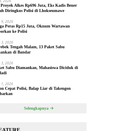
 8, 2026
 Proyek Alkes Rp696 Juta, Eks Kadis Bener
ah Diringkus Polisi di Lhokseumawe
 9, 2026
ga Peras Rp15 Juta, Oknum Wartawan
porkan ke Polisi
 3, 2026
rebek Tengah Malam, 13 Paket Sabu
ankan di Bandar
 3, 2026
ket Sabu Diamankan, Mahasiswa Diciduk di
dadi
 1, 2026
on Cepat Polisi, Balap Liar di Takengon
barkan
Selengkapnya
EATURE