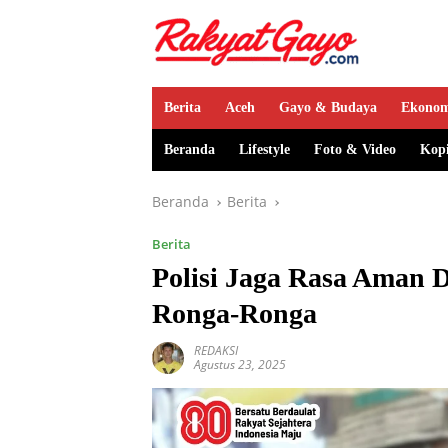
Berita
Aceh
Gayo & Budaya
Ekono
Beranda
Lifestyle
Foto & Video
Kop
Beranda
Berita
Berita
Polisi Jaga Rasa Aman 
Ronga-Ronga
REDAKSI
Agustus 23, 2025