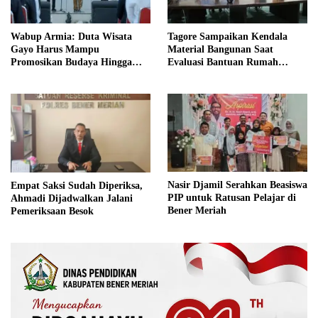
Wabup Armia: Duta Wisata
Tagore Sampaikan Kendala
Gayo Harus Mampu
Material Bangunan Saat
Promosikan Budaya Hingga
Evaluasi Bantuan Rumah
Tingkat Internasional
Rusak Bersama BNPB
Nasir Djamil Serahkan Beasiswa
Empat Saksi Sudah Diperiksa,
PIP untuk Ratusan Pelajar di
Ahmadi Dijadwalkan Jalani
Bener Meriah
Pemeriksaan Besok