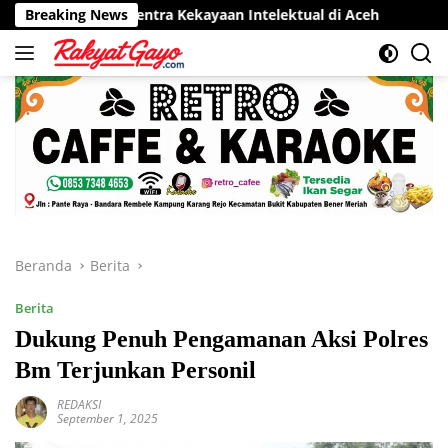
Langsung
 Sentra Kekayaan Intelektual di Aceh
Breaking News
RSUD Munyang Kute
ke
konten
Beranda
Berita
Berita
Dukung Penuh Pengamanan Aksi Polres
Bm Terjunkan Personil
REDAKSI
September 1, 2025