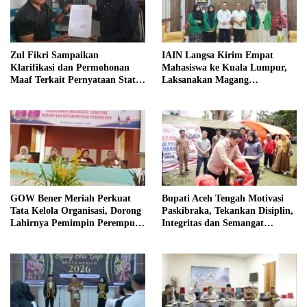
Zul Fikri Sampaikan
IAIN Langsa Kirim Empat
Klarifikasi dan Permohonan
Mahasiswa ke Kuala Lumpur,
Maaf Terkait Pernyataan Status
Laksanakan Magang
Tanah TK Pembina Pante Raya
Internasional
GOW Bener Meriah Perkuat
Bupati Aceh Tengah Motivasi
Tata Kelola Organisasi, Dorong
Paskibraka, Tekankan Disiplin,
Lahirnya Pemimpin Perempuan
Integritas dan Semangat
Berkualitas
Kebangsaan