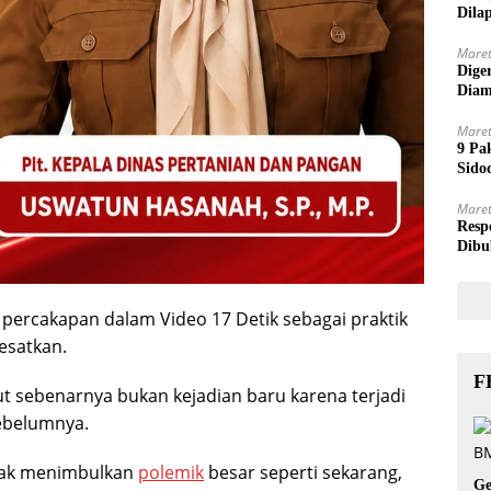
Dila
Maret
Dige
Diam
Maret
9 Pa
Sido
Maret
Resp
Dibu
percakapan dalam Video 17 Detik sebagai praktik
esatkan.
F
t sebenarnya bukan kejadian baru karena terjadi
ebelumnya.
tidak menimbulkan
polemik
besar seperti sekarang,
Ge