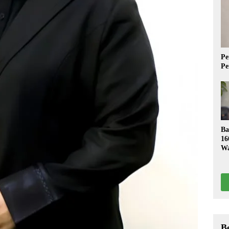
Pe
Pe
Ba
16
Wa
S
B