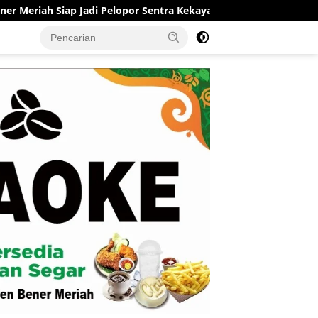
Jadi Pelopor Sentra Kekayaan Intelektual di Aceh
RSUD M