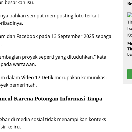
r-besarkan isu.
Be
nya bahkan sempat memposting foto terkait
ribadinya.
gram dan Facebook pada 13 September 2025 sebagai
.
Me
Ti
ba
pembagian proyek seperti yang dituduhkan,” kata
G
kepada wartawan.
kam dalam
Video 17 Detik
merupakan komunikasi
oyek pemerintah.
Muncul Karena Potongan Informasi Tanpa
bar di media sosial tidak menampilkan konteks
r keliru.