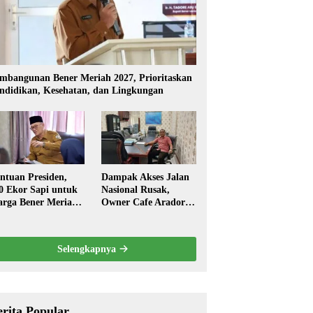
mbangunan Bener Meriah 2027, Prioritaskan
ndidikan, Kesehatan, dan Lingkungan
ntuan Presiden,
Dampak Akses Jalan
0 Ekor Sapi untuk
Nasional Rusak,
rga Bener Meriah
Owner Cafe Arador
ambut Ramadhan
Mengaku Omzed
Turun Drastis
Selengkapnya
erita Popular