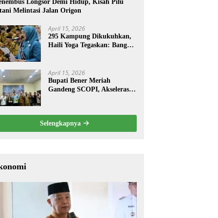
nembus Longsor Demi Hidup, Kisah Pilu
tani Melintasi Jalan Origon
April 15, 2026
295 Kampung Dikukuhkan,
Haili Yoga Tegaskan: Bangun
dari Kampung
April 15, 2026
Bupati Bener Meriah
Gandeng SCOPI, Akselerasi
Pemulihan Kopi Gayo
Pascabencana
Selengkapnya
konomi