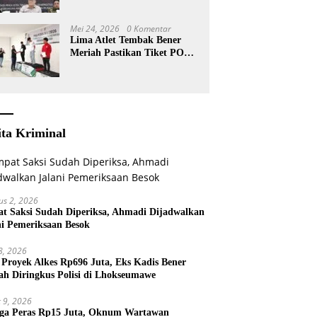
KKA
Mei 24, 2026
0 Komentar
Lima Atlet Tembak Bener
Meriah Pastikan Tiket PORA
2026
ita Kriminal
us 2, 2026
t Saksi Sudah Diperiksa, Ahmadi Dijadwalkan
ni Pemeriksaan Besok
 8, 2026
 Proyek Alkes Rp696 Juta, Eks Kadis Bener
ah Diringkus Polisi di Lhokseumawe
 9, 2026
ga Peras Rp15 Juta, Oknum Wartawan