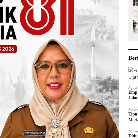
Ber
Agust
Empa
Jala
April
Tipu
Meri
Maret
Didu