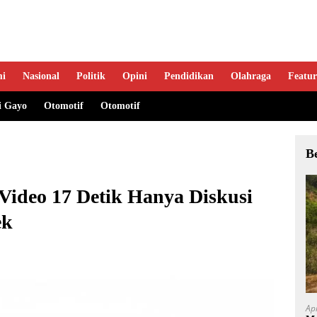
mi
Nasional
Politik
Opini
Pendidikan
Olahraga
Featur
i Gayo
Otomotif
Otomotif
B
Video 17 Detik Hanya Diskusi
ek
Ap