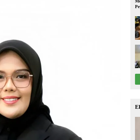
Me
Pe
E