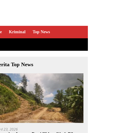
e
Kriminal
Top News
erita Top News
ril 23, 2026