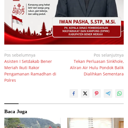
Navigasi
Pos sebelumnya
Pos selanjutnya
Asisten I Setdakab Bener
Tekan Perluasan Sinkhole,
pos
Meriah Ikuti Rakor
Aliran Air Hulu Pondok Balik
Pengamanan Ramadhan di
Dialihkan Sementara
Polres
Baca Juga