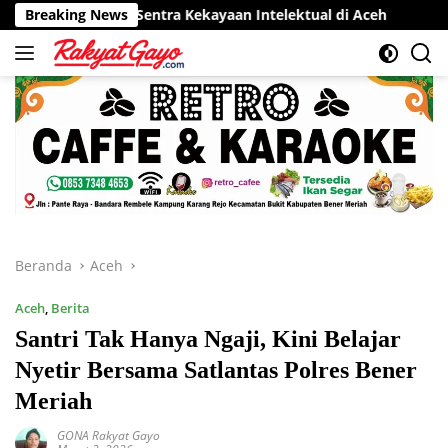
Langsung
por Sentra Kekayaan Intelektual di Aceh
Breaking News
RSUD Munyang Ku
ke
konten
Beranda
Aceh
Aceh
,
Berita
Santri Tak Hanya Ngaji, Kini Belajar
Nyetir Bersama Satlantas Polres Bener
Meriah
GONA Rakyat Gayo