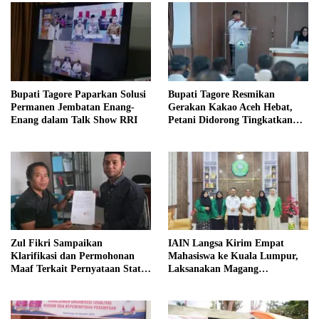
Bupati Tagore Paparkan Solusi
Bupati Tagore Resmikan
Permanen Jembatan Enang-
Gerakan Kakao Aceh Hebat,
Enang dalam Talk Show RRI
Petani Didorong Tingkatkan
Produksi
Zul Fikri Sampaikan
IAIN Langsa Kirim Empat
Klarifikasi dan Permohonan
Mahasiswa ke Kuala Lumpur,
Maaf Terkait Pernyataan Status
Laksanakan Magang
Tanah TK Pembina Pante Raya
Internasional