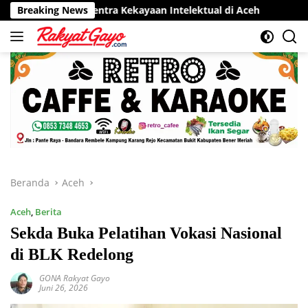
Langsung
r Sentra Kekayaan Intelektual di Aceh
Breaking News
RSUD Munyang Kut
ke
konten
Beranda
Aceh
Aceh
,
Berita
Sekda Buka Pelatihan Vokasi Nasional
di BLK Redelong
GONA Rakyat Gayo
Juni 26, 2026