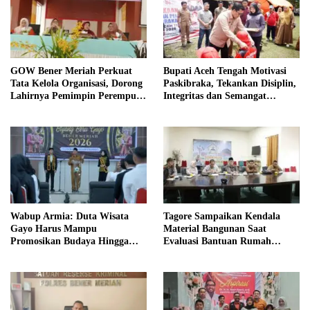
GOW Bener Meriah Perkuat
Bupati Aceh Tengah Motivasi
Tata Kelola Organisasi, Dorong
Paskibraka, Tekankan Disiplin,
Lahirnya Pemimpin Perempuan
Integritas dan Semangat
Berkualitas
Kebangsaan
Wabup Armia: Duta Wisata
Tagore Sampaikan Kendala
Gayo Harus Mampu
Material Bangunan Saat
Promosikan Budaya Hingga
Evaluasi Bantuan Rumah
Tingkat Internasional
Rusak Bersama BNPB