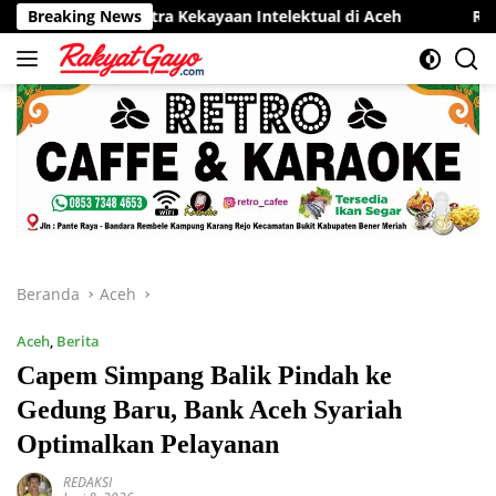
Langsung
entra Kekayaan Intelektual di Aceh
Breaking News
RSUD Munyang Kute R
ke
konten
Beranda
Aceh
Aceh
,
Berita
Capem Simpang Balik Pindah ke
Gedung Baru, Bank Aceh Syariah
Optimalkan Pelayanan
REDAKSI