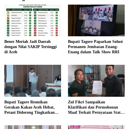
Bener Meriah Jadi Daerah
Bupati Tagore Paparkan Solusi
dengan Nilai SAKIP Tertinggi
Permanen Jembatan Enang-
di Aceh
Enang dalam Talk Show RRI
Bupati Tagore Resmikan
Zul Fikri Sampaikan
Gerakan Kakao Aceh Hebat,
Klarifikasi dan Permohonan
Petani Didorong Tingkatkan
Maaf Terkait Pernyataan Status
Produksi
Tanah TK Pembina Pante Raya