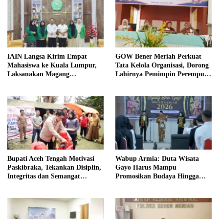
IAIN Langsa Kirim Empat
GOW Bener Meriah Perkuat
Mahasiswa ke Kuala Lumpur,
Tata Kelola Organisasi, Dorong
Laksanakan Magang
Lahirnya Pemimpin Perempuan
Internasional
Berkualitas
Bupati Aceh Tengah Motivasi
Wabup Armia: Duta Wisata
Paskibraka, Tekankan Disiplin,
Gayo Harus Mampu
Integritas dan Semangat
Promosikan Budaya Hingga
Kebangsaan
Tingkat Internasional