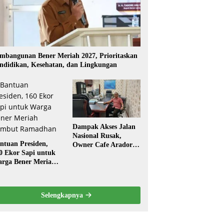
mbangunan Bener Meriah 2027, Prioritaskan
ndidikan, Kesehatan, dan Lingkungan
Dampak Akses Jalan
Nasional Rusak,
ntuan Presiden,
Owner Cafe Arador
0 Ekor Sapi untuk
Mengaku Omzed
rga Bener Meriah
Turun Drastis
ambut Ramadhan
Selengkapnya