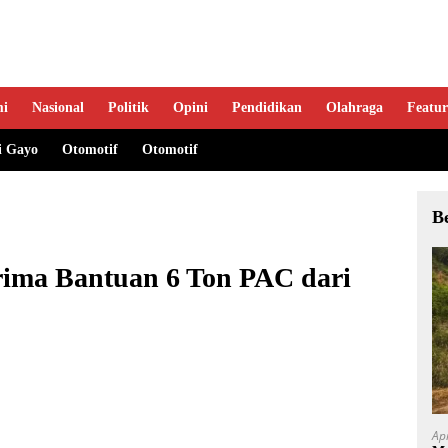
mi
Nasional
Politik
Opini
Pendidikan
Olahraga
Featur
i Gayo
Otomotif
Otomotif
B
rima Bantuan 6 Ton PAC dari
Ap