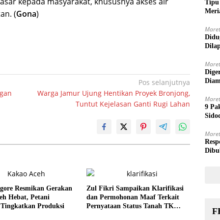
dasar kepada masyarakat, khususnya akses air
Tipu
Meri
an. (
Gona
)
Maret
Didu
Dila
Maret
Dige
Diam
Pos selanjutnya
ngan
Warga Jamur Ujung Hentikan Proyek Bronjong,
Maret
Tuntut Kejelasan Ganti Rugi Lahan
9 Pa
Sido
Maret
Resp
Dibu
agore Resmikan Gerakan
Zul Fikri Sampaikan Klarifikasi
eh Hebat, Petani
dan Permohonan Maaf Terkait
 Tingkatkan Produksi
Pernyataan Status Tanah TK
F
Pembina Pante Raya