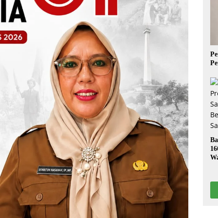
Pe
Pe
Ba
16
Wa
S