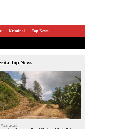
e
Kriminal
Top News
erita Top News
ril 23, 2026