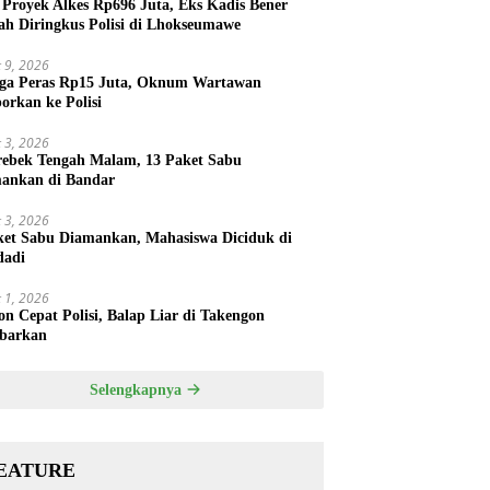
 Proyek Alkes Rp696 Juta, Eks Kadis Bener
ah Diringkus Polisi di Lhokseumawe
 9, 2026
ga Peras Rp15 Juta, Oknum Wartawan
porkan ke Polisi
 3, 2026
rebek Tengah Malam, 13 Paket Sabu
ankan di Bandar
 3, 2026
ket Sabu Diamankan, Mahasiswa Diciduk di
dadi
 1, 2026
on Cepat Polisi, Balap Liar di Takengon
barkan
Selengkapnya
EATURE