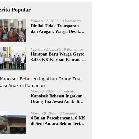
erita Popular
Januari 12, 2026
0 Komentar
Dinilai Tidak Transparan
dan Arogan, Warga Desak
Reje Wihni Durin Dicopot
Februari 27, 2026
0 Komentar
Harapan Baru Warga Gayo:
3.428 KK Korban Bencana
Aceh Tengah Terima Bantuan
Rp27,4 Miliar
Maret 3, 2026
0 Komentar
Kapolsek Bebesen Ingatkan
Orang Tua Awasi Anak di
Ramadan
Maret 28, 2026
0 Komentar
4 Bulan Pascabencana, 6 KK
di Seni Antara Belum Terima
Huntara