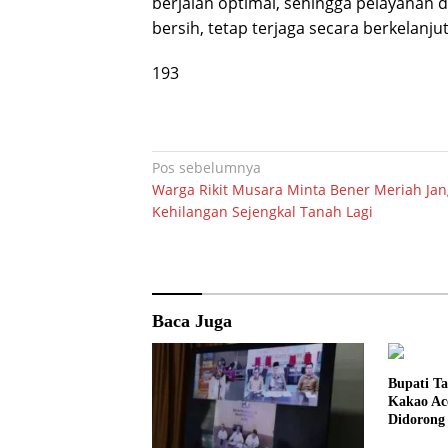
berjalan optimal, sehingga pelayanan 
bersih, tetap terjaga secara berkelanjut
193
Navigasi
Pos sebelumnya
Warga Rikit Musara Minta Bener Meriah Ja
pos
Kehilangan Sejengkal Tanah Lagi
Baca Juga
Bupati T
Kakao Ac
Didorong