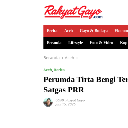
Berita
Aceh
Gayo & Budaya
Ekono
Beranda
Lifestyle
Foto & Video
Kop
Beranda
Aceh
Aceh
,
Berita
Perumda Tirta Bengi Te
Satgas PRR
GONA Rakyat Gayo
Juni 15, 2026