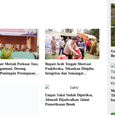
Ge
Be
r Meriah Perkuat Tata
Bupati Aceh Tengah Motivasi
ganisasi, Dorong
Paskibraka, Tekankan Disiplin,
 Pemimpin Perempuan
Integritas dan Semangat
as
Kebangsaan
Me
ampaikan Kendala
Empat Saksi Sudah Diperiksa,
Ti
Bangunan Saat Evaluasi
Ahmadi Dijadwalkan Jalani
ba
Rumah Rusak Bersama
Pemeriksaan Besok
G