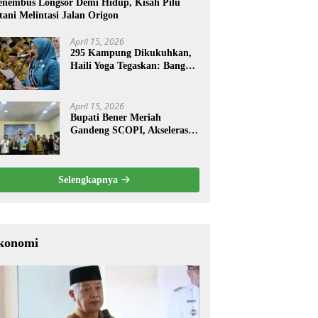
nembus Longsor Demi Hidup, Kisah Pilu
tani Melintasi Jalan Origon
April 15, 2026
295 Kampung Dikukuhkan,
Haili Yoga Tegaskan: Bangun
dari Kampung
April 15, 2026
Bupati Bener Meriah
Gandeng SCOPI, Akselerasi
Pemulihan Kopi Gayo
Pascabencana
Selengkapnya
konomi