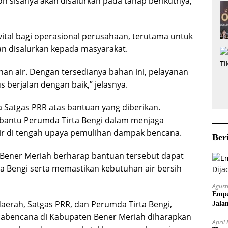
on sisanya akan disalurkan pada tahap berikutnya,”
ital bagi operasional perusahaan, terutama untuk
dan disalurkan kepada masyarakat.
an air. Dengan tersedianya bahan ini, pelayanan
s berjalan dengan baik,” jelasnya.
 Satgas PRR atas bantuan yang diberikan.
mbantu Perumda Tirta Bengi dalam menjaga
ir di tengah upaya pemulihan dampak bencana.
Ber
Bener Meriah berharap bantuan tersebut dapat
 Bengi serta memastikan kebutuhan air bersih
Agust
Empa
daerah, Satgas PRR, dan Perumda Tirta Bengi,
Jala
scabencana di Kabupaten Bener Meriah diharapkan
April