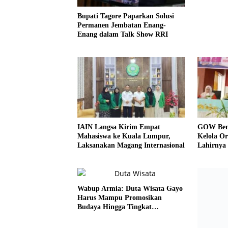
Bupati Tagore Paparkan Solusi
Permanen Jembatan Enang-
Enang dalam Talk Show RRI
IAIN Langsa Kirim Empat
GOW Bene
Mahasiswa ke Kuala Lumpur,
Kelola Or
Laksanakan Magang Internasional
Lahirnya
Berkualit
Wabup Armia: Duta Wisata Gayo
Tagore S
Harus Mampu Promosikan
Material 
Budaya Hingga Tingkat
Bantuan 
Internasional
BNPB