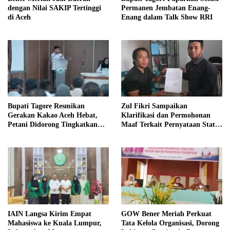
dengan Nilai SAKIP Tertinggi
Permanen Jembatan Enang-
di Aceh
Enang dalam Talk Show RRI
Bupati Tagore Resmikan
Zul Fikri Sampaikan
Gerakan Kakao Aceh Hebat,
Klarifikasi dan Permohonan
Petani Didorong Tingkatkan
Maaf Terkait Pernyataan Status
Produksi
Tanah TK Pembina Pante Raya
IAIN Langsa Kirim Empat
GOW Bener Meriah Perkuat
Mahasiswa ke Kuala Lumpur,
Tata Kelola Organisasi, Dorong