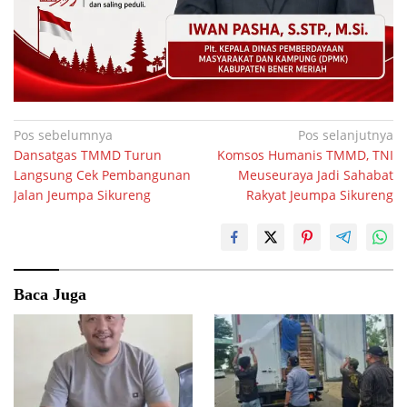
Navigasi
Pos sebelumnya
Pos selanjutnya
Dansatgas TMMD Turun
Komsos Humanis TMMD, TNI
pos
Langsung Cek Pembangunan
Meuseuraya Jadi Sahabat
Jalan Jeumpa Sikureng
Rakyat Jeumpa Sikureng
Baca Juga