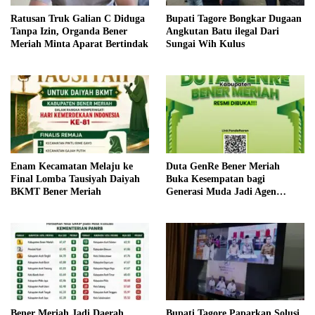
Ratusan Truk Galian C Diduga
Bupati Tagore Bongkar Dugaan
Tanpa Izin, Organda Bener
Angkutan Batu ilegal Dari
Meriah Minta Aparat Bertindak
Sungai Wih Kulus
Enam Kecamatan Melaju ke
Duta GenRe Bener Meriah
Final Lomba Tausiyah Daiyah
Buka Kesempatan bagi
BKMT Bener Meriah
Generasi Muda Jadi Agen
Perubahan
Bener Meriah Jadi Daerah
Bupati Tagore Paparkan Solusi