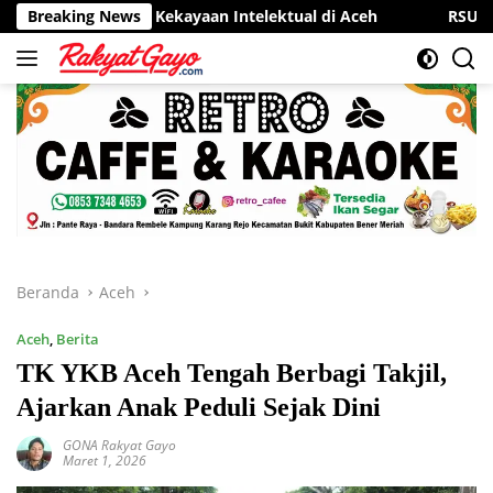
Langsung
tra Kekayaan Intelektual di Aceh
Breaking News
RSUD Munyang Kute Red
ke
konten
Beranda
Aceh
Aceh
,
Berita
TK YKB Aceh Tengah Berbagi Takjil,
Ajarkan Anak Peduli Sejak Dini
GONA Rakyat Gayo
Maret 1, 2026