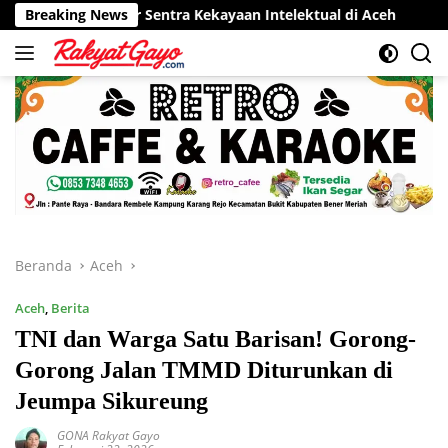
Langsung
por Sentra Kekayaan Intelektual di Aceh
Breaking News
RSUD Munyang K
ke
konten
Beranda
Aceh
Aceh
,
Berita
TNI dan Warga Satu Barisan! Gorong-
Gorong Jalan TMMD Diturunkan di
Jeumpa Sikureung
GONA Rakyat Gayo