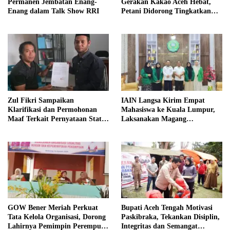
Permanen Jembatan Enang-
Gerakan Kakao Aceh Hebat,
Enang dalam Talk Show RRI
Petani Didorong Tingkatkan
Produksi
Zul Fikri Sampaikan
IAIN Langsa Kirim Empat
Klarifikasi dan Permohonan
Mahasiswa ke Kuala Lumpur,
Maaf Terkait Pernyataan Status
Laksanakan Magang
Tanah TK Pembina Pante Raya
Internasional
GOW Bener Meriah Perkuat
Bupati Aceh Tengah Motivasi
Tata Kelola Organisasi, Dorong
Paskibraka, Tekankan Disiplin,
Lahirnya Pemimpin Perempuan
Integritas dan Semangat