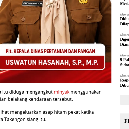
Meri
Maret
Didu
Dila
Maret
Dige
Diam
Maret
9 Pa
Sido
Maret
Resp
Dibu
a itu diduga mengangkut
minyak
menggunakan
gian belakang kendaraan tersebut.
ihat mengeluarkan asap hitam pekat ketika
ta Takengon siang itu.
F