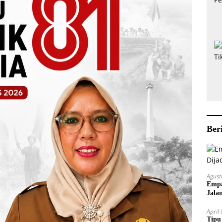
Ber
Agust
Empa
Jala
April
Tipu