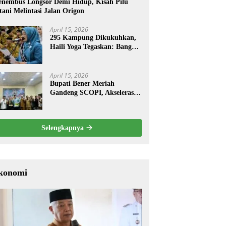
nembus Longsor Demi Hidup, Kisah Pilu
tani Melintasi Jalan Origon
April 15, 2026
295 Kampung Dikukuhkan,
Haili Yoga Tegaskan: Bangun
dari Kampung
April 15, 2026
Bupati Bener Meriah
Gandeng SCOPI, Akselerasi
Pemulihan Kopi Gayo
Pascabencana
Selengkapnya
konomi