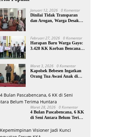
Januari 12, 2026
0 Komentar
Dinilai Tidak Transparan
dan Arogan, Warga Desak
Reje Wihni Durin Dicopot
Februari 27, 2026
0 Komentar
Harapan Baru Warga Gayo:
3.428 KK Korban Bencana
Aceh Tengah Terima Bantuan
Rp27,4 Miliar
Maret 3, 2026
0 Komentar
Kapolsek Bebesen Ingatkan
Orang Tua Awasi Anak di
Ramadan
Maret 28, 2026
0 Komentar
4 Bulan Pascabencana, 6 KK
di Seni Antara Belum Terima
Huntara