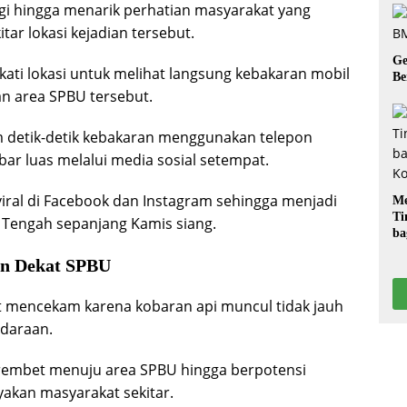
i hingga menarik perhatian masyarakat yang
ar lokasi kejadian tersebut.
Ge
i lokasi untuk melihat langsung kebakaran mobil
Be
an area SPBU tersebut.
 detik-detik kebakaran menggunakan telepon
ar luas melalui media sosial setempat.
iral di Facebook dan Instagram sehingga menjadi
Me
Ti
Tengah sepanjang Kamis siang.
ba
G
an Dekat SPBU
pat mencekam karena kobaran api muncul tidak jauh
ndaraan.
rembet menuju area SPBU hingga berpotensi
kan masyarakat sekitar.