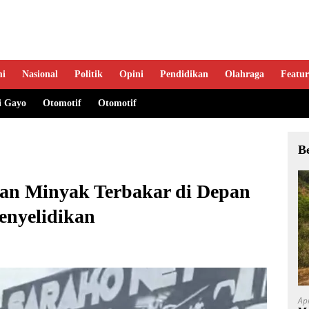
mi
Nasional
Politik
Opini
Pendidikan
Olahraga
Featur
i Gayo
Otomotif
Otomotif
B
an Minyak Terbakar di Depan
Penyelidikan
Ap