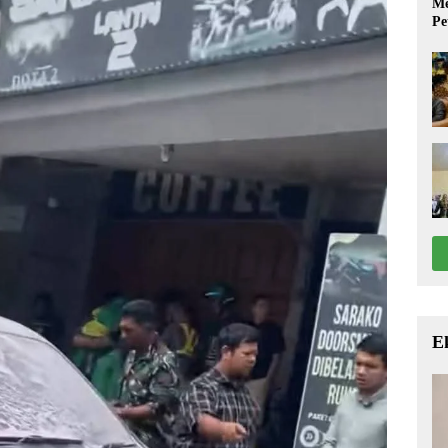
Me
Pe
E