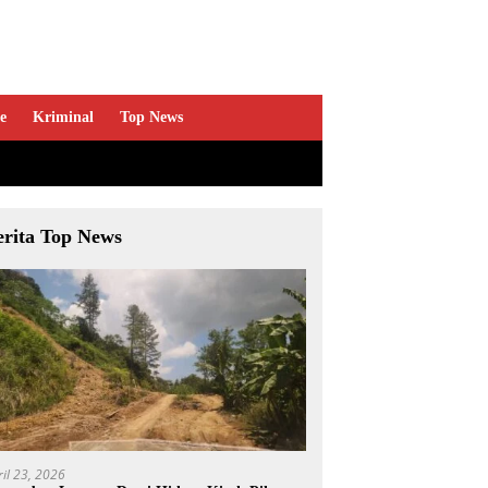
e
Kriminal
Top News
erita Top News
ril 23, 2026