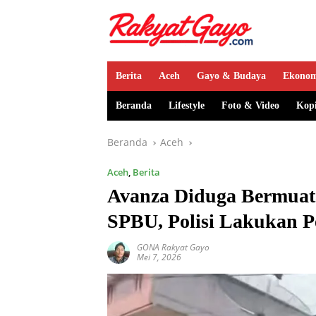
Berita
Aceh
Gayo & Budaya
Ekono
Beranda
Lifestyle
Foto & Video
Kop
Beranda
Aceh
Aceh
,
Berita
Avanza Diduga Bermuat
SPBU, Polisi Lakukan 
GONA Rakyat Gayo
Mei 7, 2026