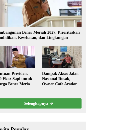
mbangunan Bener Meriah 2027, Prioritaskan
ndidikan, Kesehatan, dan Lingkungan
ntuan Presiden,
Dampak Akses Jalan
0 Ekor Sapi untuk
Nasional Rusak,
rga Bener Meriah
Owner Cafe Arador
ambut Ramadhan
Mengaku Omzed
Turun Drastis
Selengkapnya
erita Popular