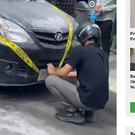
Pe
Pe
Ba
16
Wa
S
B