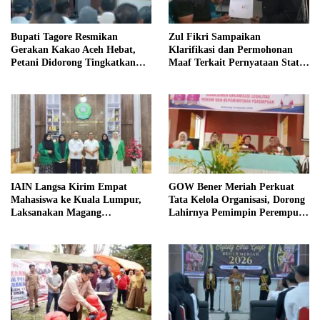
Bupati Tagore Resmikan
Zul Fikri Sampaikan
Gerakan Kakao Aceh Hebat,
Klarifikasi dan Permohonan
Petani Didorong Tingkatkan
Maaf Terkait Pernyataan Status
Produksi
Tanah TK Pembina Pante Raya
IAIN Langsa Kirim Empat
GOW Bener Meriah Perkuat
Mahasiswa ke Kuala Lumpur,
Tata Kelola Organisasi, Dorong
Laksanakan Magang
Lahirnya Pemimpin Perempuan
Internasional
Berkualitas