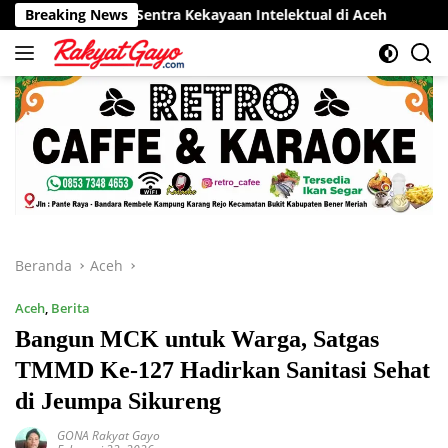
Langsung
por Sentra Kekayaan Intelektual di Aceh
Breaking News
RSUD Munyang K
ke
konten
Beranda
Aceh
Aceh
,
Berita
Bangun MCK untuk Warga, Satgas
TMMD Ke-127 Hadirkan Sanitasi Sehat
di Jeumpa Sikureng
GONA Rakyat Gayo