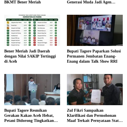
BKMT Bener Meriah
Generasi Muda Jadi Agen
Perubahan
Bener Meriah Jadi Daerah
Bupati Tagore Paparkan Solusi
dengan Nilai SAKIP Tertinggi
Permanen Jembatan Enang-
di Aceh
Enang dalam Talk Show RRI
Bupati Tagore Resmikan
Zul Fikri Sampaikan
Gerakan Kakao Aceh Hebat,
Klarifikasi dan Permohonan
Petani Didorong Tingkatkan
Maaf Terkait Pernyataan Status
Produksi
Tanah TK Pembina Pante Raya