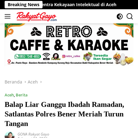
Langsung
or Sentra Kekayaan Intelektual di Aceh
Breaking News
RSUD Munyang Ku
ke
konten
Beranda
Aceh
Aceh
,
Berita
Balap Liar Ganggu Ibadah Ramadan,
Satlantas Polres Bener Meriah Turun
Tangan
GONA Rakyat Gayo