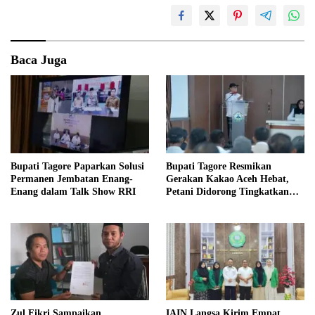
Baca Juga
Bupati Tagore Paparkan Solusi
Bupati Tagore Resmikan
Permanen Jembatan Enang-
Gerakan Kakao Aceh Hebat,
Enang dalam Talk Show RRI
Petani Didorong Tingkatkan
Produksi
Zul Fikri Sampaikan
IAIN Langsa Kirim Empat