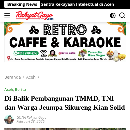
Langsung
opor Sentra Kekayaan Intelektual di Aceh
Breaking News
RSUD Munyang 
ke
konten
Beranda
Aceh
Aceh
,
Berita
Di Balik Pembangunan TMMD, TNI
dan Warga Jeumpa Sikureng Kian Solid
GONA Rakyat Gayo
Februari 23, 2026