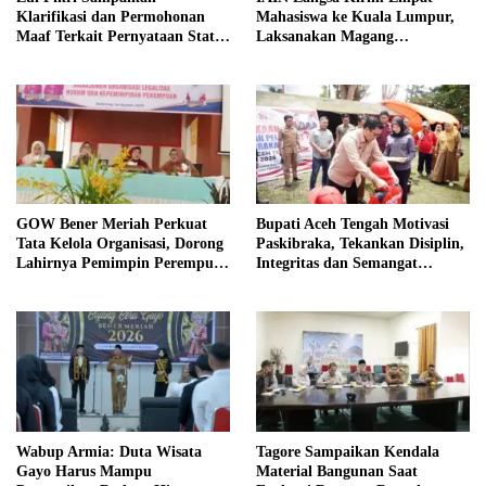
Klarifikasi dan Permohonan
Mahasiswa ke Kuala Lumpur,
Maaf Terkait Pernyataan Status
Laksanakan Magang
Tanah TK Pembina Pante Raya
Internasional
GOW Bener Meriah Perkuat
Bupati Aceh Tengah Motivasi
Tata Kelola Organisasi, Dorong
Paskibraka, Tekankan Disiplin,
Lahirnya Pemimpin Perempuan
Integritas dan Semangat
Berkualitas
Kebangsaan
Wabup Armia: Duta Wisata
Tagore Sampaikan Kendala
Gayo Harus Mampu
Material Bangunan Saat