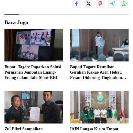
Baca Juga
Bupati Tagore Paparkan Solusi
Bupati Tagore Resmikan
Permanen Jembatan Enang-
Gerakan Kakao Aceh Hebat,
Enang dalam Talk Show RRI
Petani Didorong Tingkatkan
Produksi
Zul Fikri Sampaikan
IAIN Langsa Kirim Empat