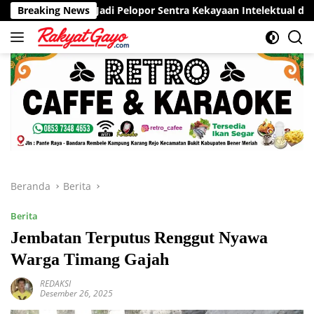
Langsung
 Jadi Pelopor Sentra Kekayaan Intelektual di Aceh
Breaking News
RSUD 
ke
konten
Beranda
Berita
Berita
Jembatan Terputus Renggut Nyawa
Warga Timang Gajah
REDAKSI
Desember 26, 2025