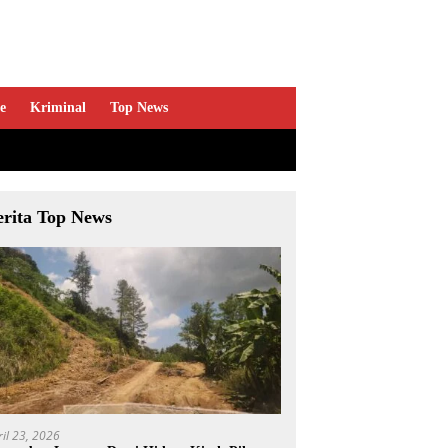
e
Kriminal
Top News
erita Top News
ril 23, 2026