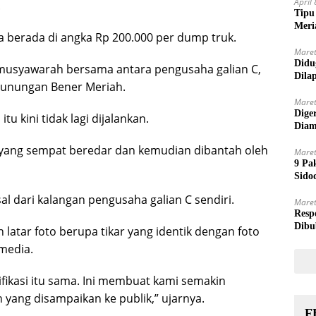
April
.
Tipu
Meri
a berada di angka Rp 200.000 per dump truk.
Maret
Didu
sil musyawarah bersama antara pengusaha galian C,
Dila
rhunungan Bener Meriah.
Maret
Dige
 kini tidak lagi dijalankan.
Diam
 yang sempat beredar dan kemudian dibantah oleh
Maret
9 Pa
Sido
al dari kalangan pengusaha galian C sendiri.
Maret
Resp
Dibu
latar foto berupa tikar yang identik dengan foto
 media.
rifikasi itu sama. Ini membuat kami semakin
yang disampaikan ke publik,” ujarnya.
F