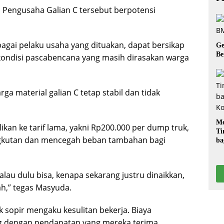
si Pengusaha Galian C tersebut berpotensi
agai pelaku usaha yang dituakan, dapat bersikap
Ge
Be
 kondisi pascabencana yang masih dirasakan warga
rga material galian C tetap stabil dan tidak
Me
kan ke tarif lama, yakni Rp200.000 per dump truk,
Ti
gkutan dan mencegah beban tambahan bagi
ba
G
lau dulu bisa, kenapa sekarang justru dinaikkan,
ah,” tegas Masyuda.
 sopir mengaku kesulitan bekerja. Biaya
ng dengan pendapatan yang mereka terima,