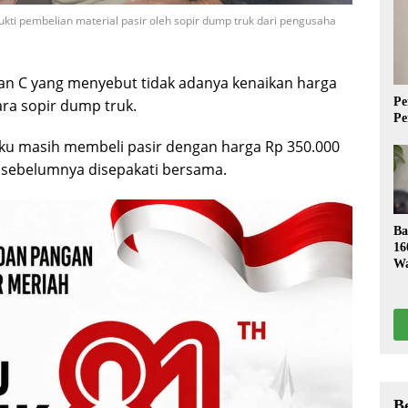
ti pembelian material pasir oleh sopir dump truk dari pengusaha
ian C yang menyebut tidak adanya kenaikan harga
Pe
ara sopir dump truk.
Pe
aku masih membeli pasir dengan harga Rp 350.000
g sebelumnya disepakati bersama.
Ba
16
Wa
S
B