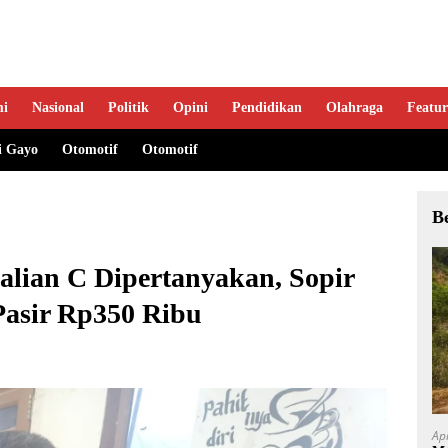
mi
Nasional
Politik
Opini
Pendidikan
Olahraga
Featur
i Gayo
Otomotif
Otomotif
B
alian C Dipertanyakan, Sopir
Pasir Rp350 Ribu
Ap