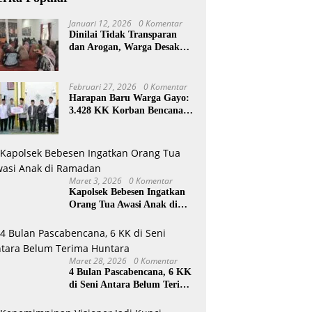
Januari 12, 2026
0 Komentar
Dinilai Tidak Transparan
dan Arogan, Warga Desak
Reje Wihni Durin Dicopot
Februari 27, 2026
0 Komentar
Harapan Baru Warga Gayo:
3.428 KK Korban Bencana
Aceh Tengah Terima Bantuan
Rp27,4 Miliar
Maret 3, 2026
0 Komentar
Kapolsek Bebesen Ingatkan
Orang Tua Awasi Anak di
Ramadan
Maret 28, 2026
0 Komentar
4 Bulan Pascabencana, 6 KK
di Seni Antara Belum Terima
Huntara