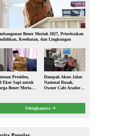
mbangunan Bener Meriah 2027, Prioritaskan
ndidikan, Kesehatan, dan Lingkungan
ntuan Presiden,
Dampak Akses Jalan
0 Ekor Sapi untuk
Nasional Rusak,
rga Bener Meriah
Owner Cafe Arador
ambut Ramadhan
Mengaku Omzed
Turun Drastis
Selengkapnya
erita Popular