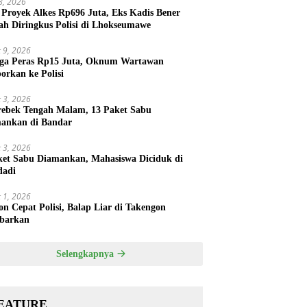
 8, 2026
 Proyek Alkes Rp696 Juta, Eks Kadis Bener
ah Diringkus Polisi di Lhokseumawe
 9, 2026
ga Peras Rp15 Juta, Oknum Wartawan
porkan ke Polisi
 3, 2026
rebek Tengah Malam, 13 Paket Sabu
ankan di Bandar
 3, 2026
ket Sabu Diamankan, Mahasiswa Diciduk di
dadi
 1, 2026
on Cepat Polisi, Balap Liar di Takengon
barkan
Selengkapnya
EATURE