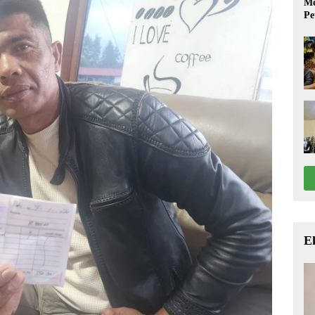
Me
Pe
E