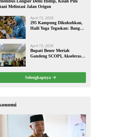
nembus Longsor Demi Hidup, Kisah Pilu
tani Melintasi Jalan Origon
April 15, 2026
295 Kampung Dikukuhkan,
Haili Yoga Tegaskan: Bangun
dari Kampung
April 15, 2026
Bupati Bener Meriah
Gandeng SCOPI, Akselerasi
Pemulihan Kopi Gayo
Pascabencana
Selengkapnya
konomi